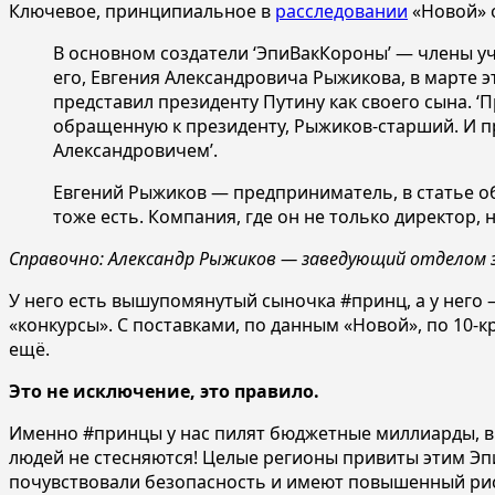
Ключевое, принципиальное в
расследовании
«Новой» 
В основном создатели ‘ЭпиВакКороны’ — члены уче
его, Евгения Александровича Рыжикова, в марте 
представил президенту Путину как своего сына. 
обращенную к президенту, Рыжиков-старший. И п
Александровичем’.
Евгений Рыжиков — предприниматель, в статье об 
тоже есть. Компания, где он не только директор, н
Справочно: Александр Рыжиков — заведующий отделом з
У него есть вышупомянутый сыночка #принц, а у него 
«конкурсы». С поставками, по данным «Новой», по 10-
ещё.
Это не исключение, это правило.
Именно #принцы у нас пилят бюджетные миллиарды, в т
людей не стесняются! Целые регионы привиты этим Эпи
почувствовали безопасность и имеют повышенный риск