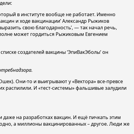
дели:
который в институте вообще не работает. Именно
вакцин и ходе вакцинации’ Александр Рыжиков
ыразить свою благодарность’, — так начал речь,
вполне может гордиться Рыжиковым Евгением
 списке создателей вакцины ‘ЭпиВакЭболы’ он
отребнадзора.
ек). Они-то и выигрывают у «Вектора» все-превсе
них распилили. И «тест-системы» фальшивые залудили
 даже на разработках вакцин. И ещё пичкать этим
 одно, а миллионы вакцинированных – другое. Люди же