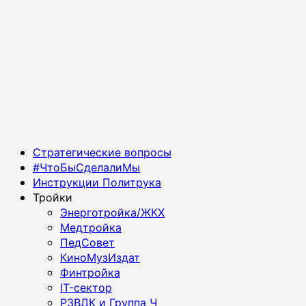
Основное
Стратегические вопросы
меню
#ЧтоБыСделалиМы
Инструкции Политрука
Тройки
Энерготройка/ЖКХ
Медтройка
ПедСовет
КиноМузИздат
Финтройка
IT-сектор
РЗВДК и Группа Ч