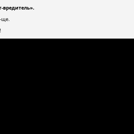
т-вредитель».
-ще.
!