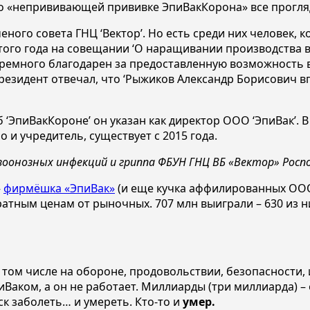
о «непрививающей прививке ЭпиВакКорона» все прогля
ного совета ГНЦ ‘Вектор’. Но есть среди них человек, 
этого года на совещании ‘О наращивании производства 
‘Премного благодарен за предоставленную возможность в
резидент отвечал, что ‘Рыжиков Александр Борисович 
‘ЭпиВакКороне’ он указан как директор ООО ‘ЭпиВак’. В
о и учредитель, существует с 2015 года.
оонозных инфекций и гриппа ФБУН ГНЦ ВБ «Вектор» Росп
–
фирмёшка «ЭпиВак»
(и еще кучка аффилированных ОООш
кратным ценам от рыночных. 707 млн выиграли – 630 из 
ом числе на обороне, продовольствии, безопасности, и
Ваком, а он не работает. Миллиарды (три миллиарда) –
 заболеть… и умереть. Кто-то и
умер.