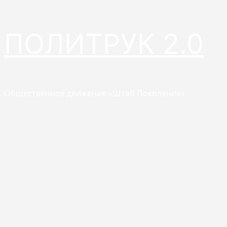
Перейти
ПОЛИТРУК 2.0
к
содержимому
Общественное движение «Штаб Поколения»