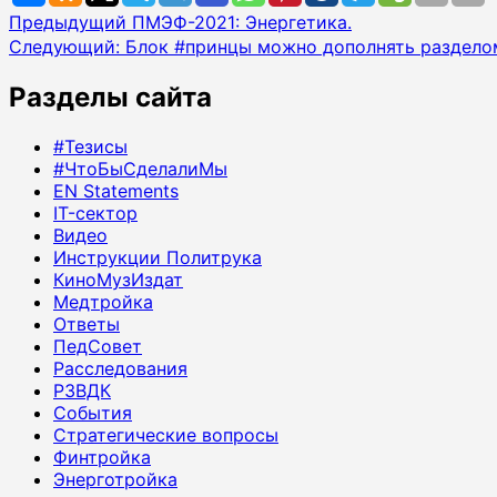
Навигация
Предыдущий
ПМЭФ-2021: Энергетика.
Следующий:
Блок #принцы можно дополнять раздело
записи
Разделы сайта
#Тезисы
#ЧтоБыСделалиМы
EN Statements
IT-сектор
Видео
Инструкции Политрука
КиноМузИздат
Медтройка
Ответы
ПедСовет
Расследования
РЗВДК
События
Стратегические вопросы
Финтройка
Энерготройка