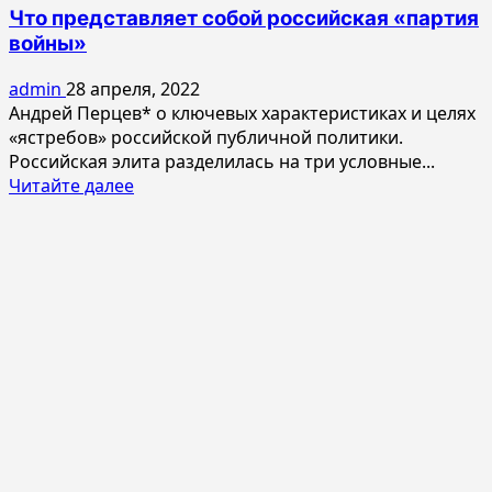
Что представляет собой российская «партия
войны»
admin
28 апреля, 2022
Андрей Перцев* о ключевых характеристиках и целях
«ястребов» российской публичной политики.
Российская элита разделилась на три условные...
Прочитать
Читайте далее
больше
о
Что
представляет
собой
российская
«партия
войны»