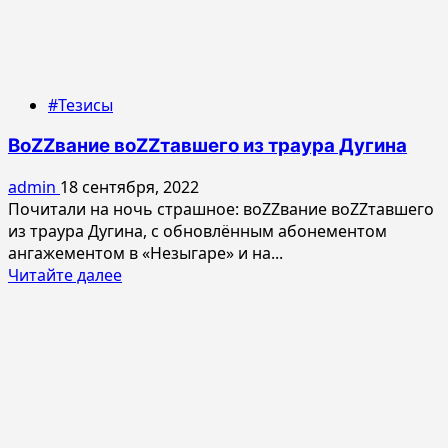
#Тезисы
ВоZZвание воZZтавшего из траура Дугина
admin
18 сентября, 2022
Почитали на ночь страшное: воZZвание воZZтавшего
из траура Дугина, с обновлённым абонементом
ангажементом в «Незыгаре» и на...
Прочитать
Читайте далее
больше
о
ВоZZвание
воZZтавшего
из
траура
Дугина