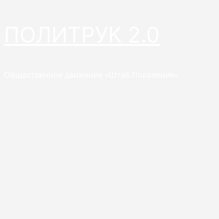
Перейти
ПОЛИТРУК 2.0
к
содержимому
Общественное движение «Штаб Поколения»