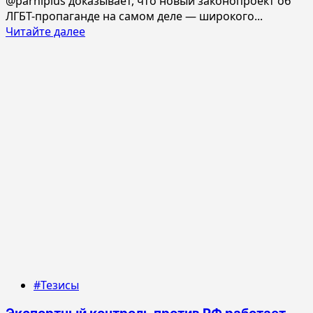
@parniplus доказывает, что новый законопроект об
ЛГБТ-пропаганде на самом деле — широкого...
Прочитать
Читайте далее
больше
о
Законопроект
об
ЛГБТ
широкого
профиля
#Тезисы