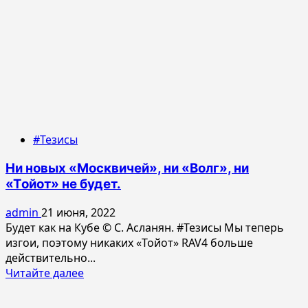
#Тезисы
Ни новых «Москвичей», ни «Волг», ни
«Тойот» не будет.
admin
21 июня, 2022
Будет как на Кубе © С. Асланян. #Тезисы Мы теперь
изгои, поэтому никаких «Тойот» RAV4 больше
действительно...
Прочитать
Читайте далее
больше
о