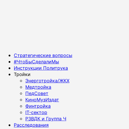
Основное
Стратегические вопросы
меню
#ЧтоБыСделалиМы
Инструкции Политрука
Тройки
Энерготройка/ЖКХ
Медтройка
ПедСовет
КиноМузИздат
Финтройка
IT-сектор
РЗВДК и Группа Ч
Расследования