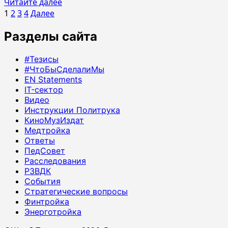
Прочитать
Читайте далее
Пагинация
больше
1
2
3
4
Далее
о
записей
Разделы сайта
Интервью
«Холода»
у
#Тезисы
Noize
#ЧтоБыСделалиМы
EN Statements
MC
IT-сектор
и
Видео
Монеточки
Инструкции Политрука
КиноМузИздат
Медтройка
Ответы
ПедСовет
Расследования
РЗВДК
События
Стратегические вопросы
Финтройка
Энерготройка