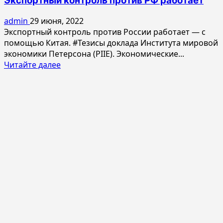
Экспортный контроль против РФ работает
admin
29 июня, 2022
Экспортный контроль против России работает — с
помощью Китая. #Тезисы доклада Института мировой
экономики Петерсона (PIIE). Экономические...
Прочитать
Читайте далее
больше
о
Экспортный
контроль
против
РФ
работает