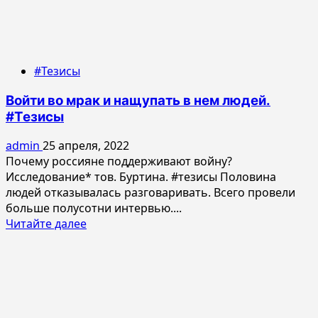
#Тезисы
Войти во мрак и нащупать в нем людей.
#Тезисы
admin
25 апреля, 2022
Почему россияне поддерживают войну?
Исследование* тов. Буртина. #тезисы Половина
людей отказывалась разговаривать. Всего провели
больше полусотни интервью....
Прочитать
Читайте далее
больше
о
Войти
во
мрак
и