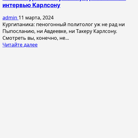
интервью Карлсону
admin
11 марта, 2024
Кургипаника: пеногонный политолог уж не рад ни
Пыпосланию, ни Авдеевке, ни Такеру Карлсону.
Смотреть вы, конечно, не...
Прочитать
Читайте далее
больше
о
Паника
Кургиняна:
уже
не
рад
Посланию
и
интервью
Карлсону