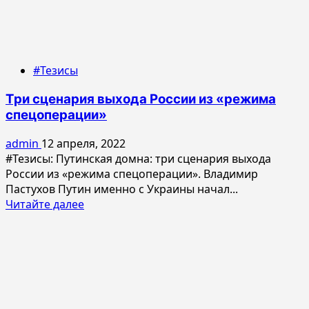
#Тезисы
Три сценария выхода России из «режима
спецоперации»
admin
12 апреля, 2022
#Тезисы: Путинская домна: три сценария выхода
России из «режима спецоперации». Владимир
Пастухов Путин именно с Украины начал...
Прочитать
Читайте далее
больше
о
Три
сценария
выхода
России