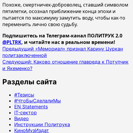
Похоже, смертничек-доброволец, ставший символом
пятилетки, осознал приближение конца эпохи и
пытается по максимуму замутить воду, чтобы как-то
переменить лично свою судьбу.
Подпишитесь на Телеграм-канал ПОЛИТРУК 2.0
@PLTRK
, и читайте нас в реальном времени!
Навигация
Предыдущий
«Мемориал» признал Карину Цуркан
политзаключенной
записи
Следующий:
Каково отношение главреда к Потупчик
и Якеменко?
Разделы сайта
#Тезисы
#ЧтоБыСделалиМы
EN Statements
IT-сектор
Видео
Инструкции Политрука
КиноМузИздат