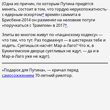
(Одна из причин, по которым Путина придётся
менять, состоит в том, что гордую нерукопожатность-
с-ядерным-эскортом
*
времён саммита в
Брисбене-2014 он разменял на неловкие потуги
«поручкаться с Трампом» в 2017
*
.
Элиты во многом живут по «пацанскому кодексу» —
что там, что тут. Раз подмахнул — в шестерках тебе и
ходить. Суетишься насчёт Мар-а-Лаго? Что ж, в
Букингемском дворце суетливых не ждут, — да и в
Мар-а-Лаго уже не ждут).
«Подарок для Путина», — кричал перед
самосожжением
70-летний риелтор.