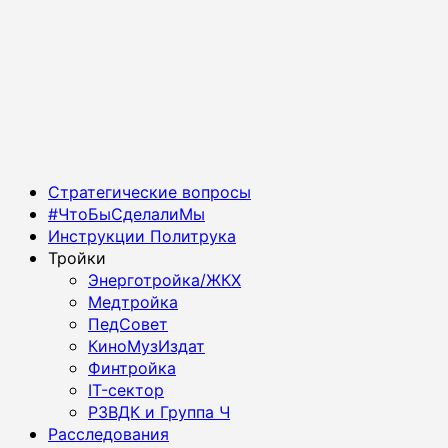
Основное
Стратегические вопросы
меню
#ЧтоБыСделалиМы
Инструкции Политрука
Тройки
Энерготройка/ЖКХ
Медтройка
ПедСовет
КиноМузИздат
Финтройка
IT-сектор
РЗВДК и Группа Ч
Расследования