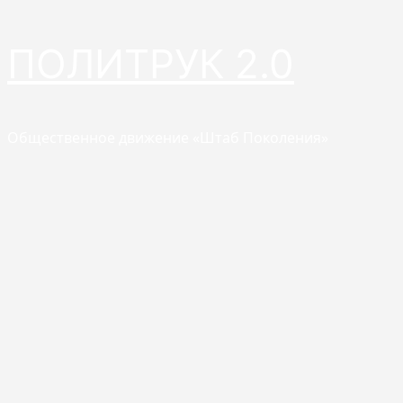
Перейти
ПОЛИТРУК 2.0
к
содержимому
Общественное движение «Штаб Поколения»