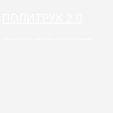
Перейти
ПОЛИТРУК 2.0
к
содержимому
Общественное движение «Штаб Поколения»