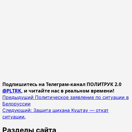
Подпишитесь на Телеграм-канал ПОЛИТРУК 2.0
@PLTRK
, и читайте нас в реальном времени!
Навигация
Предыдущий
Политическое заявление по ситуации в
Белоруссии
записи
Следующий:
Защита шихана Куштау — откат
ситуации.
Разделы сайта