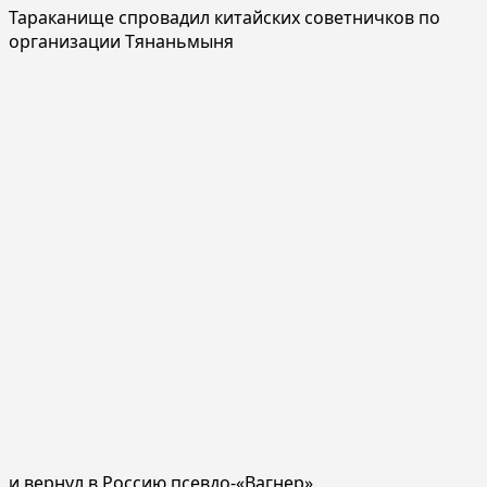
Тараканище спровадил китайских советничков по
организации Тянаньмыня
и вернул в Россию псевдо-«Вагнер».