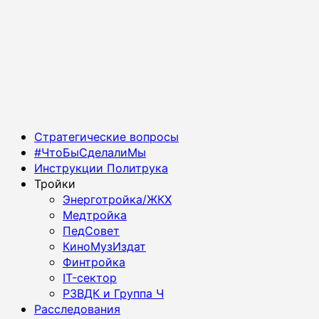
Основное
Стратегические вопросы
меню
#ЧтоБыСделалиМы
Инструкции Политрука
Тройки
Энерготройка/ЖКХ
Медтройка
ПедСовет
КиноМузИздат
Финтройка
IT-сектор
РЗВДК и Группа Ч
Расследования