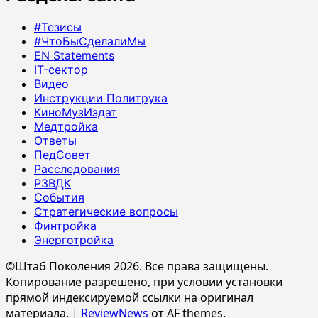
#Тезисы
#ЧтоБыСделалиМы
EN Statements
IT-сектор
Видео
Инструкции Политрука
КиноМузИздат
Медтройка
Ответы
ПедСовет
Расследования
РЗВДК
События
Стратегические вопросы
Финтройка
Энерготройка
©Штаб Поколения 2026. Все права защищены.
Копирование разрешено, при условии установки
прямой индексируемой ссылки на оригинал
материала.
|
ReviewNews
от AF themes.