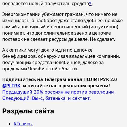
появляется новый получатель средств
*
.
Энергокомпании убеждают граждан, что ничего не
изменилось, а наоборот даже стало удобнее, но даже
самый доверчивый и непосвященный (интуитивно)
понимает, что дополнительное звено в цепочке
поставок не сделает ресурсы дешевле. Не сделает.
А скептики могут долго идти по цепочке
бенефициаров, обнаруживая владельцев компаний,
получающих средства челябинцев, далеко за
пределами Челябинской области.
Подпишитесь на Телеграм-канал ПОЛИТРУК 2.0
@PLTRK
, и читайте нас в реальном времени!
Навигация
Предыдущий
29% россиян не против революции
Следующий:
Вы-с, батенька, и сектант.
записи
Разделы сайта
#Тезисы