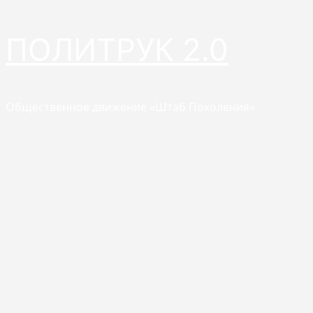
Перейти
ПОЛИТРУК 2.0
к
содержимому
Общественное движение «Штаб Поколения»