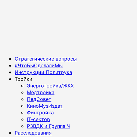
Основное
Стратегические вопросы
меню
#ЧтоБыСделалиМы
Инструкции Политрука
Тройки
Энерготройка/ЖКХ
Медтройка
ПедСовет
КиноМузИздат
Финтройка
IT-сектор
РЗВДК и Группа Ч
Расследования