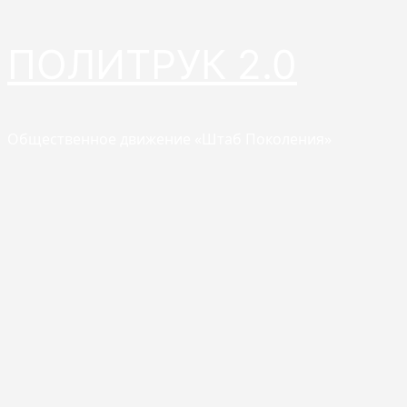
Перейти
ПОЛИТРУК 2.0
к
содержимому
Общественное движение «Штаб Поколения»