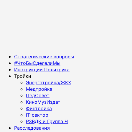
Основное
Стратегические вопросы
меню
#ЧтоБыСделалиМы
Инструкции Политрука
Тройки
Энерготройка/ЖКХ
Медтройка
ПедСовет
КиноМузИздат
Финтройка
IT-сектор
РЗВДК и Группа Ч
Расследования