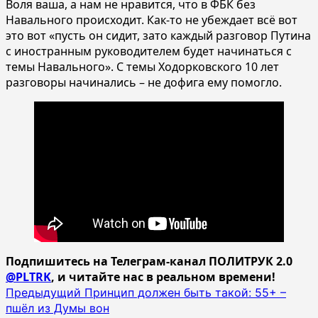
Воля ваша, а нам не нравится, что в ФБК без
Навального происходит. Как-то не убеждает всё вот
это вот «пусть он сидит, зато каждый разговор Путина
с иностранным руководителем будет начинаться с
темы Навального». С темы Ходорковского 10 лет
разговоры начинались – не дофига ему помогло.
Подпишитесь на Телеграм-канал ПОЛИТРУК 2.0
@PLTRK
, и читайте нас в реальном времени!
Навигация
Предыдущий
Принцип должен быть такой: 55+ –
пшёл из Думы вон
записи