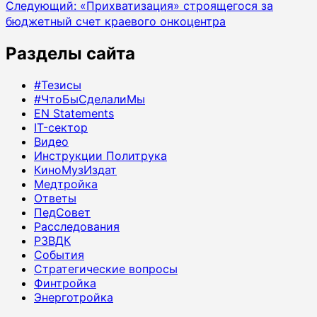
Следующий:
«Прихватизация» строящегося за
бюджетный счет краевого онкоцентра
Разделы сайта
#Тезисы
#ЧтоБыСделалиМы
EN Statements
IT-сектор
Видео
Инструкции Политрука
КиноМузИздат
Медтройка
Ответы
ПедСовет
Расследования
РЗВДК
События
Стратегические вопросы
Финтройка
Энерготройка