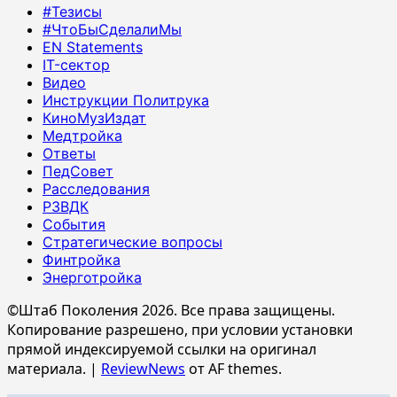
#Тезисы
#ЧтоБыСделалиМы
EN Statements
IT-сектор
Видео
Инструкции Политрука
КиноМузИздат
Медтройка
Ответы
ПедСовет
Расследования
РЗВДК
События
Стратегические вопросы
Финтройка
Энерготройка
©Штаб Поколения 2026. Все права защищены.
Копирование разрешено, при условии установки
прямой индексируемой ссылки на оригинал
материала.
|
ReviewNews
от AF themes.