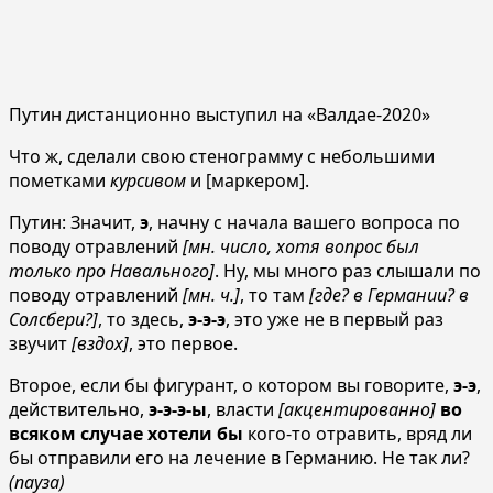
Путин дистанционно выступил на «Валдае-2020»
Что ж, сделали свою стенограмму с небольшими
пометками
курсивом
и [маркером].
Путин: Значит,
э
, начну с начала вашего вопроса по
поводу отравлений
[мн. число, хотя вопрос был
только про Навального]
. Ну, мы много раз слышали по
поводу отравлений
[мн. ч.]
, то там
[где? в Германии? в
Солсбери?]
, то здесь,
э-э-э
, это уже не в первый раз
звучит
[вздох]
, это первое.
Второе, если бы фигурант, о котором вы говорите,
э-э
,
действительно,
э-э-э-ы
, власти
[акцентированно]
во
всяком случае хотели бы
кого-то отравить, вряд ли
бы отправили его на лечение в Германию. Не так ли?
(пауза)