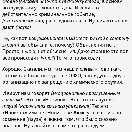
словно убирает что-то в тумбочку стола]
в основу
возбуждения уголовного дела. И если это
действительно криминальное событие,
[акцентированно]
расследовать это. Ну, ничего же не
дают.
(пауза)
Ну, как вот, как
[эмоциональный жест ручкой в сторону
экрана]
вы объясните, почему? Объяснения нет.
Просто, ну, э-э, нет объяснения. Даже странно это вот
всё происходит.
[что?]
То, что происходит.
Хорошо. Сказали, мм, там нашли следы «Новичка».
Потом всё было передано в ОЗХО, в международную
организацию по запрещению химического оружия.
И вдруг нам говорят
[эмоционально приглушенным
голосом]
: «Это не «Новичок». Это что-то другое».
(пауза) [нарочитая гримаса удивления]
Так это
«Новичок» или не «Новичок»?
Аххх
, уже возникают
сомнения (пауза) в,
э-э-э-э
, том, что было сказано
вначале. Ну, давайте это вместе расследуем.