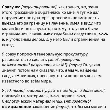
Сразу же
[акцентированно]
, как только, э-э, жена
этого гражданина обратилась ко мне, я тут же дал
поручение прокуратуре, проверить возможность
выезда его за границу на лечение, имея в виду, что
могли бы и не выпускать, потому что у него были
ограничения, связанные с судебным следствием,
э-э-э-
э,
и уголовным делом. Э, у него были ограничения на
выезд.
Я сразу попросил генеральную прокуратуру
разрешить это сделать
[это? проверить
возможность? разрешить выезд?]. (пауза)
Он уехал.
Значит, потом нам сказали, что,
аммм
, найдены
следы «Новичка», пресловутого и хорошо уже всем
известного во всём мире.
Я
[ед. число]
говорю, ну, дайте нам
[тут и далее мн.ч.]
,
пожалуйста, материалы,
э-э-э
, первое,
э-э-э
,
биологический материал и
[акцентированно]
официальное
заключение
(пауза)
, чтобы мы могли в