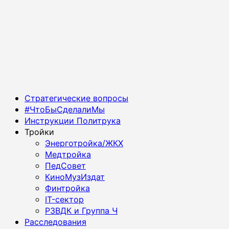
Основное
Стратегические вопросы
меню
#ЧтоБыСделалиМы
Инструкции Политрука
Тройки
Энерготройка/ЖКХ
Медтройка
ПедСовет
КиноМузИздат
Финтройка
IT-сектор
РЗВДК и Группа Ч
Расследования