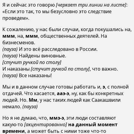
Я и сейчас это говорю
[черкает три линии на листе]
:
«Если это так, то мы безусловно это следствие
проведем».
К сожалению, у нас были случаи, когда покушались на,
ммм
, на,
ммм
, общественных деятелей. На
бизнесменов.
(пауза)
И это всё расследовано в России.
(пауза)
Найдены виновные.
[стучит ручкой по столу]
И наказаны
[стучит ручкой по столу]
, что важно.
(пауза)
Все наказаны!
Мы и в данном случае готовы работать и,
э
, с полной
отдачей. Что касается,
ааэ-э
, ну, как бы конкретных
людей. Но.
Мм
, у нас таких людей как Саакашвили
немало.
(пауза)
Но я не думаю, что,
ммэ-э
, эти люди составляют
какую-то
[акцентированно]
на данный момент
времени
, а может быть с ними тоже что-то