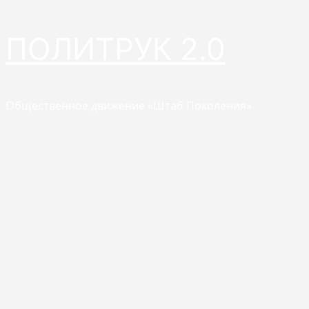
Перейти
ПОЛИТРУК 2.0
к
содержимому
Общественное движение «Штаб Поколения»