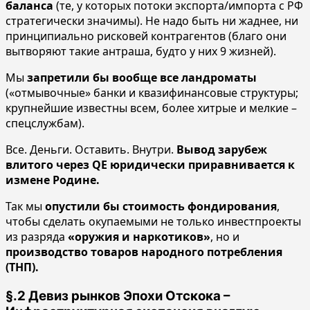
баланса
(те, у которых потоки экспорта/импорта с РФ
стратегически значимы). Не надо быть ни жаднее, ни
принципиально рисковей контрагентов (благо они
вытворяют такие антраша, будто у них 9 жизней).
Мы
запретили бы вообще все ландроматы
(«отмывочные» банки и квазифинансовые структуры;
крупнейшие известны всем, более хитрые и мелкие –
спецслужбам).
Все. Деньги. Оставить. Внутри.
Вывод зарубеж
влитого через QE юридически приравнивается к
измене Родине.
Так мы
опустили бы стоимость фондирования
,
чтобы сделать окупаемыми не только инвестпроекты
из разряда
«оружия и наркотиков»
, но и
производство товаров народного потребления
(ТНП).
§.2 Девиз рынков Эпохи Отскока –