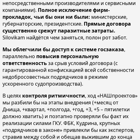
непосредственными производителями и сервисными
компаниями).
Полное исключение фирм-
прокладок, чьи бы они ни были:
министерские,
губернаторские, президентские.
Прямые договора
существенно срежут паразитные затраты.
Silovikam найдётся чем заняться, полон рот забот.
Мы облегчили бы доступ к системе госзаказа
,
параллельно
повысив персональную
ответственность
за срыв условий договора (с
гарантированной конфискацией всей собственности
недобросовестных подрядчиков в режиме
ускоренного судопроизводства).
В целях
контроля ритмичности
, ход «НАШпроектов»
мы разбили бы на этапы внедрения (+месяц от
Днища, +квартал, +полгода, +год, +3, +5 – пятилетки
должно хватить) и поэтапно проверяли бы факт их
реализации силами ГКУ. ФБК, Кудрина, крупных
«подрядчиков в законе» привлекли бы как экспертов,
стравив между собой и обещав выжившим до конца