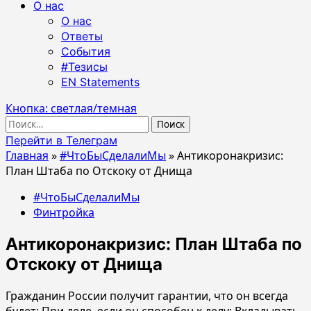
О нас
О нас
Ответы
События
#Тезисы
EN Statements
Кнопка: светлая/темная
Найти:
Перейти в Телеграм
Главная
»
#ЧтоБыСделалиМы
»
Антикоронакризис:
План Штаба по Отскоку от Днища
#ЧтоБыСделалиМы
Финтройка
Антикоронакризис: План Штаба по
Отскоку от Днища
Гражданин России получит гарантии, что он всегда
будет: При деле, если он способен к делу; Вкладывать