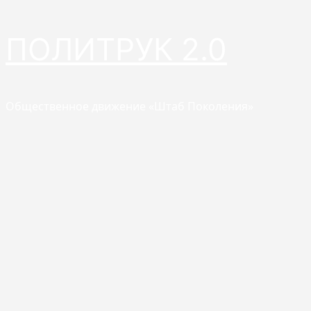
Перейти
ПОЛИТРУК 2.0
к
содержимому
Общественное движение «Штаб Поколения»