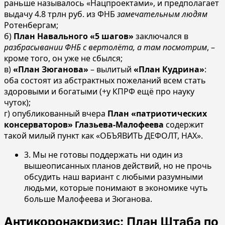
раньше называлось «Нацпроектами», и предполагает
выдачу 4.8 трлн руб. из ФНБ
замечательным людям
Ротенбергам;
б)
План Навального «5 шагов»
заключался в
разбрасывании ФНБ с вертолёта, а там посмотрим
, –
кроме того, он уже не сбылся;
в)
«План Зюганова»
– вылитый
«План Кудрина»
:
оба состоят из абстрактных пожеланий всем стать
здоровыми и богатыми (+у КПРФ ещё про науку
чуток);
г) опубликованный вчера
План «патриотических
консерваторов» Глазьева-Малофеева
содержит
такой милый пункт как «ОБЪЯВИТЬ ДЕФОЛТ, НАХ».
3. Мы не готовы поддержать ни один из
вышеописанных планов действий, но не прочь
обсудить наш вариант с любыми разумными
людьми, которые понимают в экономике чуть
больше Малофеева и Зюганова.
Антикоронакризис: План Штаба по