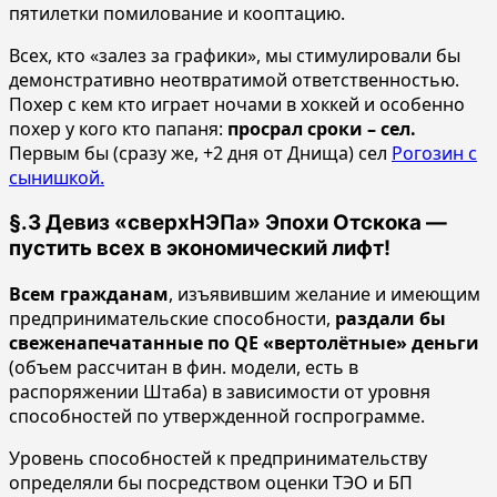
пятилетки помилование и кооптацию.
Всех, кто «залез за графики», мы стимулировали бы
демонстративно неотвратимой ответственностью.
Похер с кем кто играет ночами в хоккей и особенно
похер у кого кто папаня:
просрал сроки – сел.
Первым бы (сразу же, +2 дня от Днища) сел
Рогозин с
сынишкой.
§.3 Девиз «сверхНЭПа» Эпохи Отскока —
пустить всех в экономический лифт!
Всем гражданам
, изъявившим желание и имеющим
предпринимательские способности,
раздали бы
свеженапечатанные по QE «вертолётные» деньги
(объем рассчитан в фин. модели, есть в
распоряжении Штаба) в зависимости от уровня
способностей по утвержденной госпрограмме.
Уровень способностей к предпринимательству
определяли бы посредством оценки ТЭО и БП