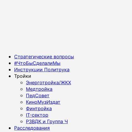
Основное
Стратегические вопросы
меню
#ЧтоБыСделалиМы
Инструкции Политрука
Тройки
Энерготройка/ЖКХ
Медтройка
ПедСовет
КиноМузИздат
Финтройка
IT-сектор
РЗВДК и Группа Ч
Расследования