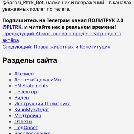
@Sprosi_Pltrk_Bot, насмешек и возражений – в каналах
уважаемых коллег по телеге.
Подпишитесь на Телеграм-канал ПОЛИТРУК 2.0
@PLTRK
, и читайте нас в реальном времени!
Навигация
Предыдущий
Абьюз, снова о вреде: театр одного
актёра
записи
Следующий:
Права животных и Конституция
Разделы сайта
#Тезисы
#ЧтоБыСделалиМы
EN Statements
IT-сектор
Видео
Инструкции Политрука
КиноМузИздат
Медтройка
Ответы
ПедСовет
Расследования