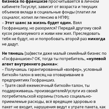
бизнеса по франшизе
просчитывается в личном
кабинете Госуслуг, зависит от возраста и текущих
объемов вклада в социальные фонды (платил ли
соцналог, копил ли пенсию в НПФ);
–
Этот шанс за жизнь будет один.
Взял
Госфраншизу, но разорился? Передай другому свой
кусок реализуемого и живи кем жил. Преследовать
тебя не будут, но и попробовать второй раз
никогда
не дадут.
Не тянешь
[за]вести даже малый семейный бизнес по
«Госфраншизе»? ОК, тогда ты потребитель,
«нулевой
агент внутреннего рынка»
:
– Получаешь гарантированный «вэлфер», условный
биткойн-талон в месяц на отоваривание в
предприятиях Госфраншиз.
– Тратя свой ежемесячный биткойн-талон, ты
поддерживаешь производителей/услуги из своей
потребительской корзины (только социально-
приемлемые расходы, всё вредящее здоровью в
пакет не входит, нарушения ведут к утрате пакета, как