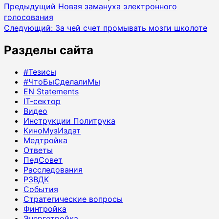
Навигация
Предыдущий
Новая замануха электронного
голосования
записи
Следующий:
За чей счет промывать мозги школоте
Разделы сайта
#Тезисы
#ЧтоБыСделалиМы
EN Statements
IT-сектор
Видео
Инструкции Политрука
КиноМузИздат
Медтройка
Ответы
ПедСовет
Расследования
РЗВДК
События
Стратегические вопросы
Финтройка
Энерготройка