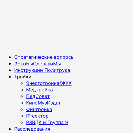
Основное
Стратегические вопросы
меню
#ЧтоБыСделалиМы
Инструкции Политрука
Тройки
Энерготройка/ЖКХ
Медтройка
ПедСовет
КиноМузИздат
Финтройка
IT-сектор
РЗВДК и Группа Ч
Расследования