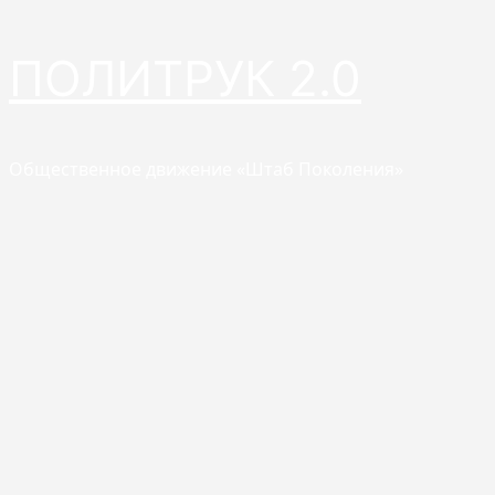
Перейти
ПОЛИТРУК 2.0
к
содержимому
Общественное движение «Штаб Поколения»