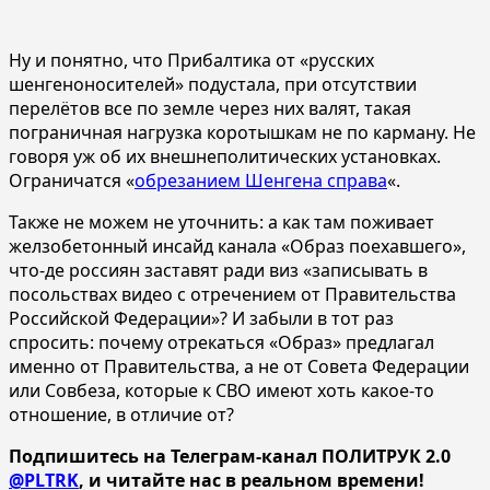
Ну и понятно, что Прибалтика от «русских
шенгеноносителей» подустала, при отсутствии
перелётов все по земле через них валят, такая
пограничная нагрузка коротышкам не по карману. Не
говоря уж об их внешнеполитических установках.
Ограничатся «
обрезанием Шенгена справа
«.
Также не можем не уточнить: а как там поживает
желзобетонный инсайд канала «Образ поехавшего»,
что-де россиян заставят ради виз «записывать в
посольствах видео с отречением от Правительства
Российской Федерации»? И забыли в тот раз
спросить: почему отрекаться «Образ» предлагал
именно от Правительства, а не от Совета Федерации
или Совбеза, которые к СВО имеют хоть какое-то
отношение, в отличие от?
Подпишитесь на Телеграм-канал ПОЛИТРУК 2.0
@PLTRK
, и читайте нас в реальном времени!