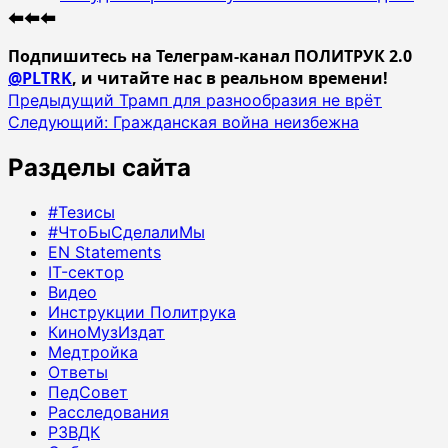
⬅️⬅️⬅️
Подпишитесь на Телеграм-канал ПОЛИТРУК 2.0
@PLTRK
, и читайте нас в реальном времени!
Навигация
Предыдущий
Трамп для разнообразия не врёт
Следующий:
Гражданская война неизбежна
записи
Разделы сайта
#Тезисы
#ЧтоБыСделалиМы
EN Statements
IT-сектор
Видео
Инструкции Политрука
КиноМузИздат
Медтройка
Ответы
ПедСовет
Расследования
РЗВДК