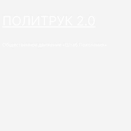
Перейти
ПОЛИТРУК 2.0
к
содержимому
Общественное движение «Штаб Поколения»