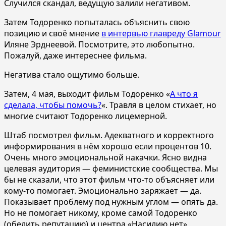
Случился скандал, ведущую залили негативом.
Затем Тодоренко попыталась объяснить свою
позицию и своё мнение
в интервью главреду Glamour
Иляне Эрднеевой. Посмотрите, это любопытно.
Пожалуй, даже интереснее фильма.
Негатива стало ощутимо больше.
Затем, 4 мая, выходит фильм Тодоренко «
А что я
сделала, чтобы помочь?
«. Травля в целом стихает, но
многие считают Тодоренко лицемерной.
Штаб посмотрел фильм. Адекватного и корректного
информирования в нём хорошо если процентов 10.
Очень много эмоциональной накачки. Ясно видна
целевая аудитория — феминистские сообщества. Мы
бы не сказали, что этот фильм что-то объясняет или
кому-то помогает. Эмоционально заряжает — да.
Показывает проблему под нужным углом — опять да.
Но не помогает никому, кроме самой Тодоренко
(обелить репутацию) и центра «Насилию.нет»