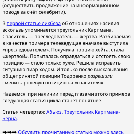
(осуществить продвижение на информационном
поводе за счёт селебрити).
В
первой статье ликбеза
об отношениях насилия
вскользь упоминается треугольник Карпмана.
Спаситель — преследователь — жертва. Разбираемая
в качестве примера телеведущая вначале выступила
«преследователем». Получила порцию хейта, стала
«жертвой». Попыталась оправдаться и отстоять свою
позицию — стало только хуже. Решила исправить
ситуацию пиар-ходом. И только после высказывания
общепринятой позиции Тодоренко
разрешили
сменить ролевую позицию на «спасителя».
Надеемся, при наличии перед глазами этого примера
следующая статья цикла станет понятнее.
Статья четвертая:
Абьюз. Треугольник Карпмана-
Берна
.
➡️➡️➡️
Обсудить прочитанную статью можно здесь