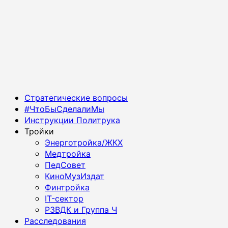
Основное
Стратегические вопросы
меню
#ЧтоБыСделалиМы
Инструкции Политрука
Тройки
Энерготройка/ЖКХ
Медтройка
ПедСовет
КиноМузИздат
Финтройка
IT-сектор
РЗВДК и Группа Ч
Расследования