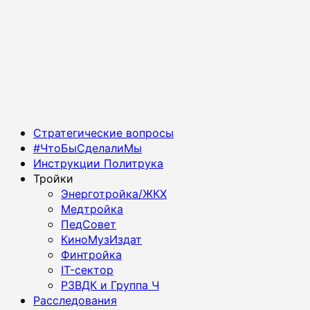
Основное
Стратегические вопросы
меню
#ЧтоБыСделалиМы
Инструкции Политрука
Тройки
Энерготройка/ЖКХ
Медтройка
ПедСовет
КиноМузИздат
Финтройка
IT-сектор
РЗВДК и Группа Ч
Расследования