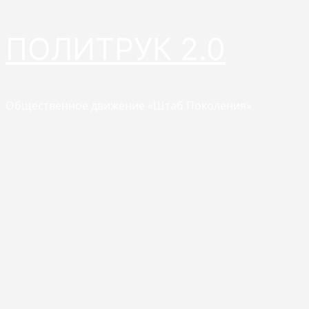
Перейти
ПОЛИТРУК 2.0
к
содержимому
Общественное движение «Штаб Поколения»