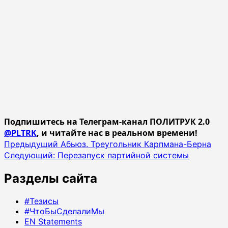
Подпишитесь на Телеграм-канал ПОЛИТРУК 2.0
@PLTRK
, и читайте нас в реальном времени!
Навигация
Предыдущий
Абьюз. Треугольник Карпмана-Берна
Следующий:
Перезапуск партийной системы
записи
Разделы сайта
#Тезисы
#ЧтоБыСделалиМы
EN Statements