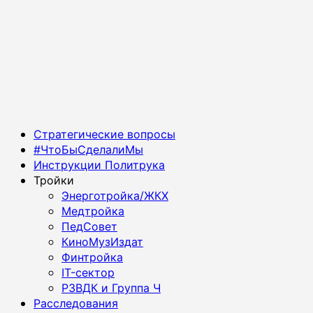
Основное
Стратегические вопросы
меню
#ЧтоБыСделалиМы
Инструкции Политрука
Тройки
Энерготройка/ЖКХ
Медтройка
ПедСовет
КиноМузИздат
Финтройка
IT-сектор
РЗВДК и Группа Ч
Расследования