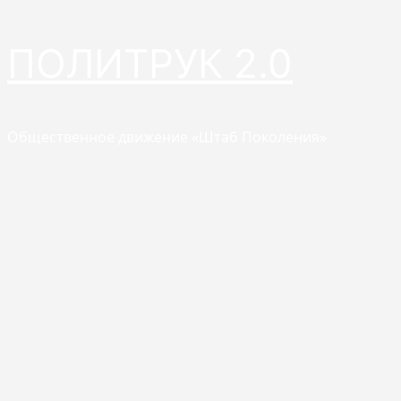
Перейти
ПОЛИТРУК 2.0
к
содержимому
Общественное движение «Штаб Поколения»