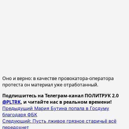
Оно и верно: в качестве провокатора-оператора
протеста он материал уже отработанный.
Подпишитесь на Телеграм-канал ПОЛИТРУК 2.0
@PLTRK
, и читайте нас в реальном времени!
Навигация
Предыдущий
Мария Бутина попала в Госдуму
благодаря ФБК
записи
Следующий:
Пусть лживое грязное старичьё всё
передохнет