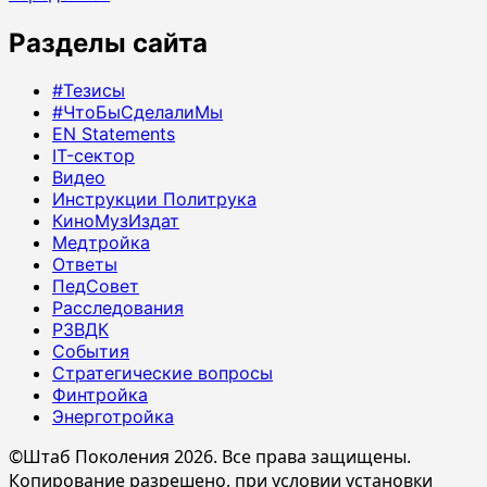
Разделы сайта
#Тезисы
#ЧтоБыСделалиМы
EN Statements
IT-сектор
Видео
Инструкции Политрука
КиноМузИздат
Медтройка
Ответы
ПедСовет
Расследования
РЗВДК
События
Стратегические вопросы
Финтройка
Энерготройка
©Штаб Поколения 2026. Все права защищены.
Копирование разрешено, при условии установки