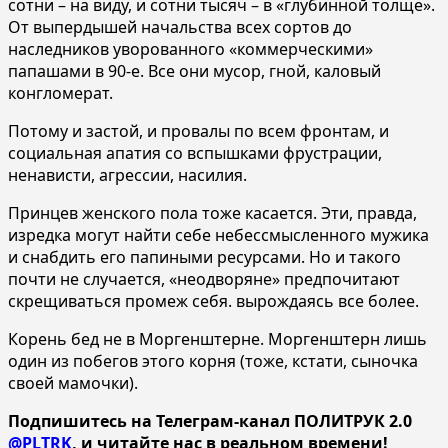
сотни – на виду, и сотни тысяч – в «глубинной толще».
От выпердышей начальства всех сортов до
наследников уворованного «коммерческими»
папашами в 90-е. Все они мусор, гной, каловый
конгломерат.
Потому и застой, и провалы по всем фронтам, и
социальная апатия со вспышками фрустрации,
ненависти, агрессии, насилия.
Принцев женского пола тоже касается. Эти, правда,
изредка могут найти себе небессмысленного мужика
и снабдить его папиными ресурсами. Но и такого
почти не случается, «неодворяне» предпочитают
скрещиваться промеж себя. вырождаясь все более.
Корень бед не в Моргенштерне. Моргенштерн лишь
один из побегов этого корня (тоже, кстати, сыночка
своей мамочки).
Подпишитесь на Телеграм-канал ПОЛИТРУК 2.0
@PLTRK
, и читайте нас в реальном времени!