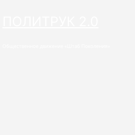
Перейти
ПОЛИТРУК 2.0
к
содержимому
Общественное движение «Штаб Поколения»