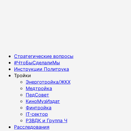
Основное
Стратегические вопросы
меню
#ЧтоБыСделалиМы
Инструкции Политрука
Тройки
Энерготройка/ЖКХ
Медтройка
ПедСовет
КиноМузИздат
Финтройка
IT-сектор
РЗВДК и Группа Ч
Расследования