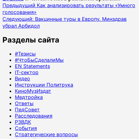
Навигация
Предыдущий
Как анализировать результаты «Умного
голосования»
записи
Следующий:
Вакцинные туры в Европу. Минздрав
убрал Арбидол
Разделы сайта
#Тезисы
#ЧтоБыСделалиМы
EN Statements
IT-сектор
Видео
Инструкции Политрука
КиноМузИздат
Медтройка
Ответы
ПедСовет
Расследования
РЗВДК
События
Стратегические вопросы