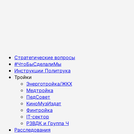
Основное
Стратегические вопросы
меню
#ЧтоБыСделалиМы
Инструкции Политрука
Тройки
Энерготройка/ЖКХ
Медтройка
ПедСовет
КиноМузИздат
Финтройка
IT-сектор
РЗВДК и Группа Ч
Расследования