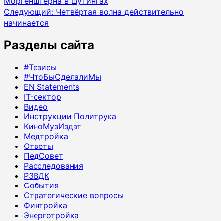
Моргенштерна в шутингах
записи
Следующий:
Четвёртая волна действительно
начинается
Разделы сайта
#Тезисы
#ЧтоБыСделалиМы
EN Statements
IT-сектор
Видео
Инструкции Политрука
КиноМузИздат
Медтройка
Ответы
ПедСовет
Расследования
РЗВДК
События
Стратегические вопросы
Финтройка
Энерготройка