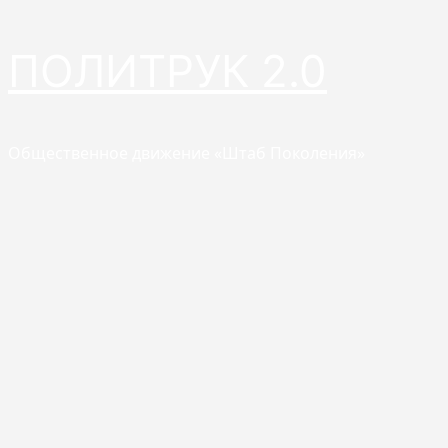
Перейти
ПОЛИТРУК 2.0
к
содержимому
Общественное движение «Штаб Поколения»