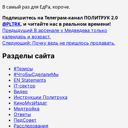
В самый раз для ЕдРа, короче.
Подпишитесь на Телеграм-канал ПОЛИТРУК 2.0
@PLTRK
, и читайте нас в реальном времени!
Навигация
Предыдущий
В арсенале у Медведева только
календарь и возраст.
записи
Следующий:
Почку ведь не пришлось продавать.
Разделы сайта
#Тезисы
#ЧтоБыСделалиМы
EN Statements
IT-сектор
Видео
Инструкции Политрука
КиноМузИздат
Медтройка
Ответы
ПедСовет
Расследования