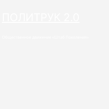
Перейти
ПОЛИТРУК 2.0
к
содержимому
Общественное движение «Штаб Поколения»