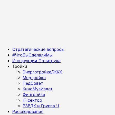
Основное
Стратегические вопросы
меню
#ЧтоБыСделалиМы
Инструкции Политрука
Тройки
Энерготройка/ЖКХ
Медтройка
ПедСовет
КиноМузИздат
Финтройка
IT-сектор
РЗВДК и Группа Ч
Расследования