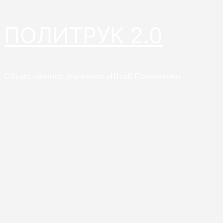
Перейти
ПОЛИТРУК 2.0
к
содержимому
Общественное движение «Штаб Поколения»