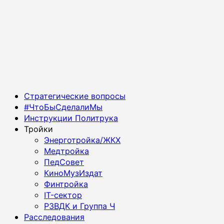
Основное
Стратегические вопросы
меню
#ЧтоБыСделалиМы
Инструкции Политрука
Тройки
Энерготройка/ЖКХ
Медтройка
ПедСовет
КиноМузИздат
Финтройка
IT-сектор
РЗВДК и Группа Ч
Расследования