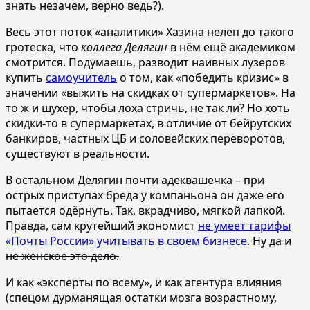
знать незачем, верно ведь?).
Весь этот поток «аналитики» Хазина нелеп до такого
гротеска, что
коллега Делягин
в нём ещё академиком
смотрится. Подумаешь, разводит наивных лузеров
купить
самоучитель
о том, как «победить кризис» в
значении «выжить на скидках от супермаркетов». На
то ж и шухер, чтобы лоха стричь, не так ли? Но хоть
скидки-то в супермаркетах, в отличие от бейрутских
банкиров, частных ЦБ и соловейских переворотов,
существуют в реальности.
В остальном Делягин почти адеквашечка – при
острых приступах бреда у компаньона он даже его
пытается одёрнуть. Так, вкрадчиво, мягкой лапкой.
Правда, сам крутейший экономист
не умеет тарифы
«Почты России» учитывать в своём бизнесе
.
Ну да и
не женское это дело.
И как «эксперты по всему», и как агентура влияния
(спецом дурманящая остатки мозга возрастному,