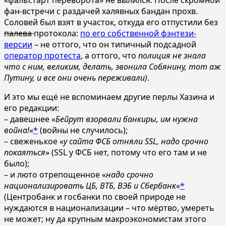
фан-встречи с раздачей халявных бандан прохв.
Соловей был взят в участок, откуда его отпустили без
палева
протокола:
по его собственной фэнтези-
версии
– не оттого, что он типичный подсадной
оператор протеста
, а оттого, что
полиция не знала
что с ним, великим, делать, звонила Собянину, тот аж
Путину, и все они очень переживали)
.
И это мы ещё не вспоминаем другие перлы Хазина и
его редакции:
– давешнее «
Бейрут взорвали банкиры, им нужна
война!
«
*
(войны не случилось);
– свеженькое «
у сайта ФСБ отняли SSL, надо срочно
покаяться
» (SSL у ФСБ нет, потому что его там и не
было);
– и люто отрепощенное «
надо срочно
национализировать ЦБ, ВТБ, ВЭБ и Сбербанк
«
*
(Центробанк и госбанки по своей природе не
нуждаются в национализации – что мёртво, умереть
не может; ну да крупным макроэкономистам этого