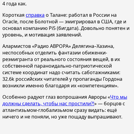
4 года как.
Короткая
справка
о Талане: работал в России на
Oracle, после Болотной — эмигрировал в США, где и
основал компанию Pi5 (бигдата). Довольно понятен и
уровень, и мотивация заявлений.
Алармистов «Радио АВРОРА» Делягина–Хазина,
неспособных отделить фантазии обиженки-
реэмигранта от реального состояния вещей, в их
собственной параноидально-патриотической
системе координат надо считать саботажниками:
32.6k российских читателей у пропаганды Гордона
возникли именно благодаря их «компетенциям».
Особенно радуют глаз вопрошания Авроры «
Что мы
должны сделать, чтобы нас простили?!
» — борцов с
атлантизьмом-глобализьмом сразу видать: ещё
ничего и не поняли, но уже пощаду выпрашивают.