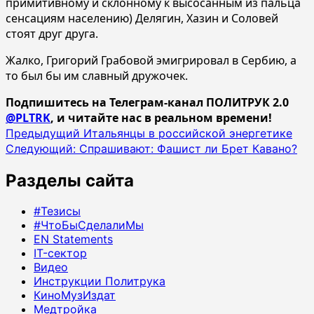
примитивному и склонному к высосанным из пальца
сенсациям населению) Делягин, Хазин и Соловей
стоят друг друга.
Жалко, Григорий Грабовой эмигрировал в Сербию, а
то был бы им славный дружочек.
Подпишитесь на Телеграм-канал ПОЛИТРУК 2.0
@PLTRK
, и читайте нас в реальном времени!
Навигация
Предыдущий
Итальянцы в российской энергетике
Следующий:
Спрашивают: Фашист ли Брет Кавано?
записи
Разделы сайта
#Тезисы
#ЧтоБыСделалиМы
EN Statements
IT-сектор
Видео
Инструкции Политрука
КиноМузИздат
Медтройка