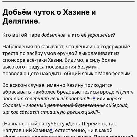
Добьём чуток о Хазине и
Делягине.
Кто в этой паре
добытчик
, а кто её
украшение?
Наблюдения показывают, что деньги на содержание
треста по засёру умов ерундой выколачивает из
спонсора всё-таки Хазин. Видимо, в силу более
высокого градуса
посвящения
безумия,
позволяющего находить общий язык с Малофеевым.
Во всяком случае, именно Хазину приходится
вбрасывать наиболее бредовые тезисы вроде «
Путин
вот-вот совершит левый поворот!!!
«
*
или «
прохв.
Соловей – главный
рептилоид буревестник
либероид,
ща как сделает страшную революцию!!!
«.
(Назначенный на субботу «День Перемен», так
напугавший Хазина
*
, естественно, ни в какой
«фальстарт переворота» не вылился. После скромной