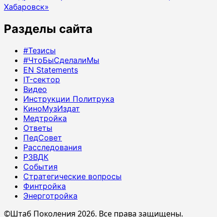
Хабаровск»
Разделы сайта
#Тезисы
#ЧтоБыСделалиМы
EN Statements
IT-сектор
Видео
Инструкции Политрука
КиноМузИздат
Медтройка
Ответы
ПедСовет
Расследования
РЗВДК
События
Стратегические вопросы
Финтройка
Энерготройка
©Штаб Поколения 2026. Все права защищены.