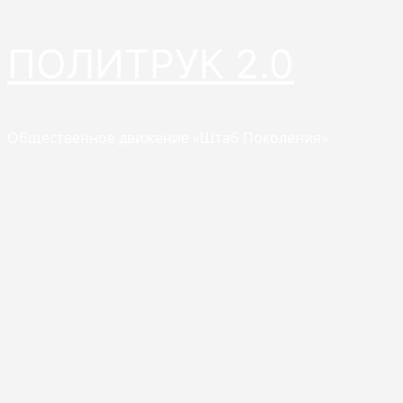
Перейти
ПОЛИТРУК 2.0
к
содержимому
Общественное движение «Штаб Поколения»