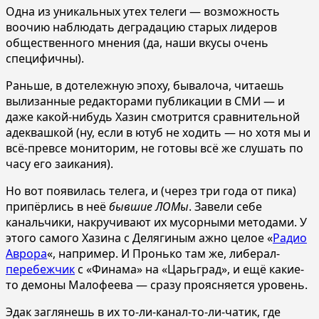
Одна из уникальных утех телеги — возможность
воочию наблюдать деградацию старых лидеров
общественного мнения (да, наши вкусы очень
специфичны).
Раньше, в дотележную эпоху, бывалоча, читаешь
вылизанные редакторами публикации в СМИ — и
даже какой-нибудь Хазин смотрится сравнительной
адеквашкой (ну, если в ютуб не ходить — но хотя мы и
всё-превсе мониторим, не готовы всё же слушать по
часу его заикания).
Но вот появилась телега, и (через три года от пика)
припёрлись в неё
бывшие ЛОМы
. Завели себе
канальчики, накручивают их мусорными методами. У
этого самого Хазина с Делягиным ажно целое «
Радио
Аврора
«, например. И Пронько там же, либерал-
перебежчик
с «Финама» на «Царьград», и ещё какие-
то демоны Малофеева — сразу проясняется уровень.
Эдак заглянешь в их то-ли-канал-то-ли-чатик, где