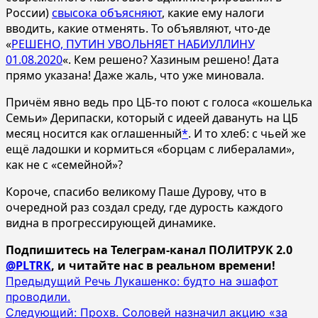
России)
свысока объясняют
, какие ему налоги
вводить, какие отменять. То объявляют, что-де
«
РЕШЕНО, ПУТИН УВОЛЬНЯЕТ НАБИУЛЛИНУ
01.08.2020
«. Кем решено? Хазиным решено! Дата
прямо указана! Даже жаль, что уже миновала.
Причём явно ведь про ЦБ-то поют с голоса «кошелька
Семьи» Дерипаски, который с идеей давануть на ЦБ
месяц носится как оглашенный
*
. И то хлеб: с чьей же
ещё ладошки и кормиться «борцам с либералами»,
как не с «семейной»?
Короче, спасибо великому Паше Дурову, что в
очередной раз создал среду, где дурость каждого
видна в прогрессирующей динамике.
Подпишитесь на Телеграм-канал ПОЛИТРУК 2.0
@PLTRK
, и читайте нас в реальном времени!
Навигация
Предыдущий
Речь Лукашенко: будто на эшафот
проводили.
записи
Следующий:
Прохв. Соловей назначил акцию «за