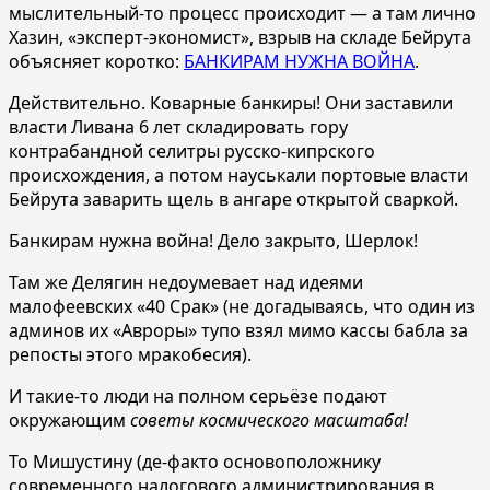
мыслительный-то процесс происходит — а там лично
Хазин, «эксперт-экономист», взрыв на складе Бейрута
объясняет коротко:
БАНКИРАМ НУЖНА ВОЙНА
.
Действительно. Коварные банкиры! Они заставили
власти Ливана 6 лет складировать гору
контрабандной селитры русско-кипрского
происхождения, а потом науськали портовые власти
Бейрута заварить щель в ангаре открытой сваркой.
Банкирам нужна война! Дело закрыто, Шерлок!
Там же Делягин недоумевает над идеями
малофеевских «40 Срак» (не догадываясь, что один из
админов их «Авроры» тупо взял мимо кассы бабла за
репосты этого мракобесия).
И такие-то люди на полном серьёзе подают
окружающим
советы космического масштаба!
То Мишустину (де-факто основоположнику
современного налогового администрирования в