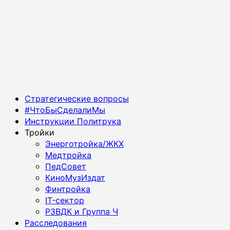
Основное
Стратегические вопросы
меню
#ЧтоБыСделалиМы
Инструкции Политрука
Тройки
Энерготройка/ЖКХ
Медтройка
ПедСовет
КиноМузИздат
Финтройка
IT-сектор
РЗВДК и Группа Ч
Расследования