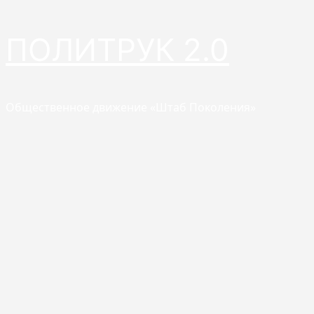
Перейти
ПОЛИТРУК 2.0
к
содержимому
Общественное движение «Штаб Поколения»