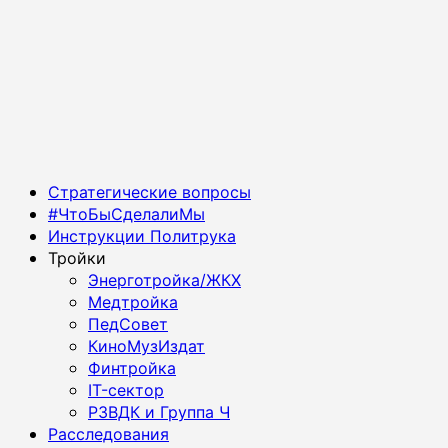
Основное
Стратегические вопросы
меню
#ЧтоБыСделалиМы
Инструкции Политрука
Тройки
Энерготройка/ЖКХ
Медтройка
ПедСовет
КиноМузИздат
Финтройка
IT-сектор
РЗВДК и Группа Ч
Расследования