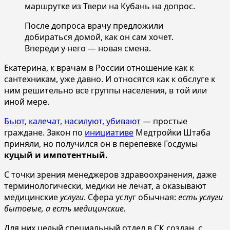
маршрутке из Твери на Кубань на допрос.
После допроса врачу предложили
добираться домой, как он сам хочет.
Впереди у него — новая смена.
Екатерина, к врачам в России отношение как к
сантехникам, уже давно. И относятся как к обслуге к
ним решительно все группы населения, в той или
иной мере.
Бьют, калечат, насилуют, убивают
— простые
граждане. Закон по
инициативе
Медтройки Штаба
приняли, но получился он в перепевке Госдумы
куцый и импотентный.
С точки зрения менеджеров здравоохранения, даже
терминологически, медики не лечат, а оказывают
медицинские
услуги
. Сфера услуг обычная:
есть услуги
бытовые, а есть медицинские.
Для них целый специальный отдел в СК создан, с