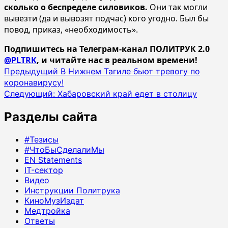
сколько о беспределе силовиков.
Они так могли
вывезти (да и вывозят подчас) кого угодно. Был бы
повод, приказ, «необходимость».
Подпишитесь на Телеграм-канал ПОЛИТРУК 2.0
@PLTRK
, и читайте нас в реальном времени!
Навигация
Предыдущий
В Нижнем Тагиле бьют тревогу по
коронавирусу!
записи
Следующий:
Хабаровский край едет в столицу
Разделы сайта
#Тезисы
#ЧтоБыСделалиМы
EN Statements
IT-сектор
Видео
Инструкции Политрука
КиноМузИздат
Медтройка
Ответы