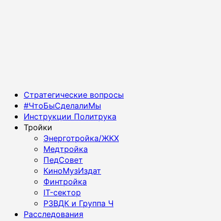
Основное
Стратегические вопросы
меню
#ЧтоБыСделалиМы
Инструкции Политрука
Тройки
Энерготройка/ЖКХ
Медтройка
ПедСовет
КиноМузИздат
Финтройка
IT-сектор
РЗВДК и Группа Ч
Расследования