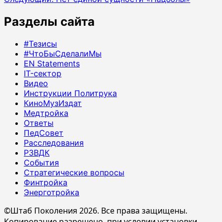
Разделы сайта
#Тезисы
#ЧтоБыСделалиМы
EN Statements
IT-сектор
Видео
Инструкции Политрука
КиноМузИздат
Медтройка
Ответы
ПедСовет
Расследования
РЗВДК
События
Стратегические вопросы
Финтройка
Энерготройка
©Штаб Поколения 2026. Все права защищены.
Копирование разрешено, при условии установки