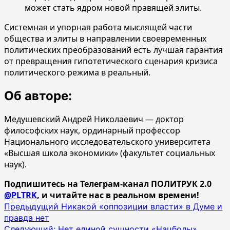
может стать ядром новой правящей элиты.
Системная и упорная работа мыслящей части
общества и элиты в направлении своевременных
политических преобразований есть лучшая гарантия
от превращения гипотетического сценария кризиса
политического режима в реальный.
Об авторе:
Медушевский Андрей Николаевич — доктор
философских наук, ординарный профессор
Национального исследовательского университета
«Высшая школа экономики» (факультет социальных
наук).
Подпишитесь на Телеграм-канал ПОЛИТРУК 2.0
@PLTRK
, и читайте нас в реальном времени!
Навигация
Предыдущий
Никакой «оппозиции власти» в Думе и
правда нет
записи
Следующий:
Нет единой сущности «Нацболы»