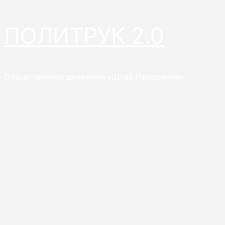
Перейти
ПОЛИТРУК 2.0
к
содержимому
Общественное движение «Штаб Поколения»