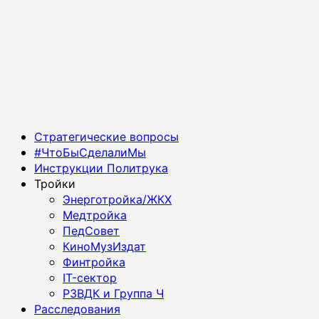
Основное
Стратегические вопросы
меню
#ЧтоБыСделалиМы
Инструкции Политрука
Тройки
Энерготройка/ЖКХ
Медтройка
ПедСовет
КиноМузИздат
Финтройка
IT-сектор
РЗВДК и Группа Ч
Расследования