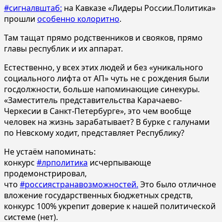
#сигналвштаб:
на Кавказе «Лидеры России.Политика»
прошли
особенно колоритно
.
Там тащат прямо родственников и свояков, прямо
главы республик и их аппарат.
Естественно, у всех этих людей и без «уникального
социального лифта от АП» чуть не с рождения были
госдолжности, больше напоминающие синекуры.
«Заместитель представительства Карачаево-
Черкесии в Санкт-Петербурге», это чем вообще
человек на жизнь зарабатывает? В бурке с галунами
по Невскому ходит, представляет Республику?
Не устаём напоминать:
конкурс
#лрполитика
исчерпывающе
продемонстрировал,
что
#россиястранавозможностей.
Это было отличное
вложение государственных бюджетных средств,
конкурс 100% укрепит доверие к нашей политической
системе (нет).