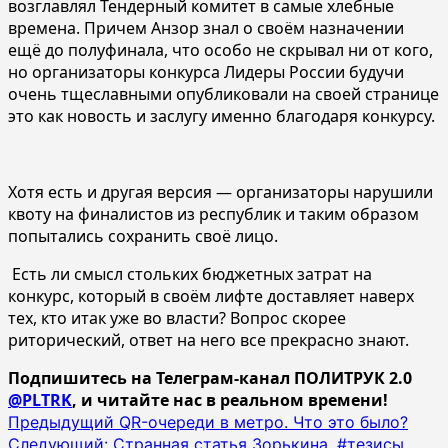
возглавлял Тендерный комитет в самые хлебные
времена. Причем Анзор знал о своём назначении
ещё до полуфинала, что особо не скрывал ни от кого,
но организаторы конкурса Лидеры России будучи
очень тщеславными опубликовали на своей странице
это как новость и заслугу именно благодаря конкурсу.
Хотя есть и другая версия — организаторы нарушили
квоту на финалистов из республик и таким образом
попытались сохранить своё лицо.
Есть ли смысл стольких бюджетных затрат на
конкурс, который в своём лифте доставляет наверх
тех, кто итак уже во власти? Вопрос скорее
риторический, ответ на него все прекрасно знают.
Подпишитесь на Телеграм-канал ПОЛИТРУК 2.0
@PLTRK
, и читайте нас в реальном времени!
Навигация
Предыдущий
QR-очереди в метро. Что это было?
Следующий:
Странная статья Зорькина, #тезисы.