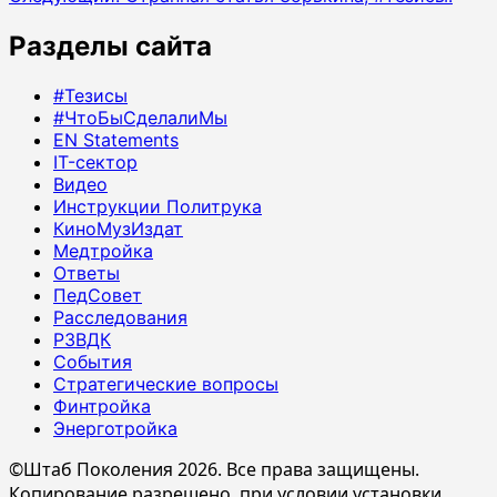
записи
Разделы сайта
#Тезисы
#ЧтоБыСделалиМы
EN Statements
IT-сектор
Видео
Инструкции Политрука
КиноМузИздат
Медтройка
Ответы
ПедСовет
Расследования
РЗВДК
События
Стратегические вопросы
Финтройка
Энерготройка
©Штаб Поколения 2026. Все права защищены.
Копирование разрешено, при условии установки