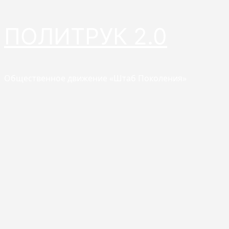
Перейти
ПОЛИТРУК 2.0
к
содержимому
Общественное движение «Штаб Поколения»