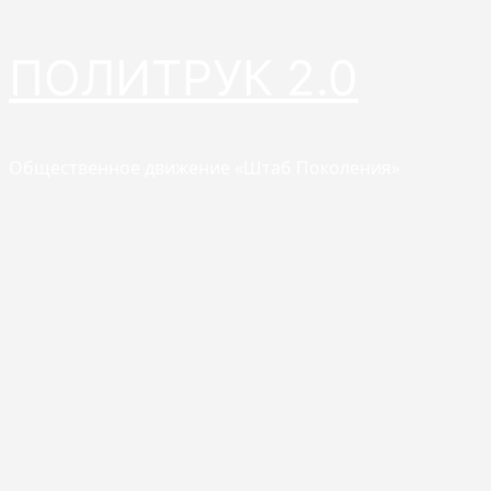
Перейти
ПОЛИТРУК 2.0
к
содержимому
Общественное движение «Штаб Поколения»