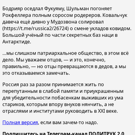
Бодрияр оседлал Фукуяму, Шульман погоняет
Рокфеллера полным соросом родереров. Ковальчук
давеча ещё дивно у Мудозвона солировал
(https://t.me/russica2/26724) о смене укладов ковидом.
Большой учёный по части секретных баз наци в
Антарктиде.
…мы слишком патриархальное общество, в этом всё
дело. Мы уважаем отцов, — и это, конечно,
правильно, — но отцы превращаются в дедов, а мы
это отказываемся замечать.
Россия раз за разом принимается жить по
перепутанным в слабой памяти и приукрашенным
для убедительности побасенкам выживших из ума
стариков, которым впору внуков нянчить, а не
отраслями и институтами руководить в XXI веке.
Полная версия
, если вам зачем-то надо.
Подпишитесь на Телеграм-канал ПОЛИТРУК 2.0