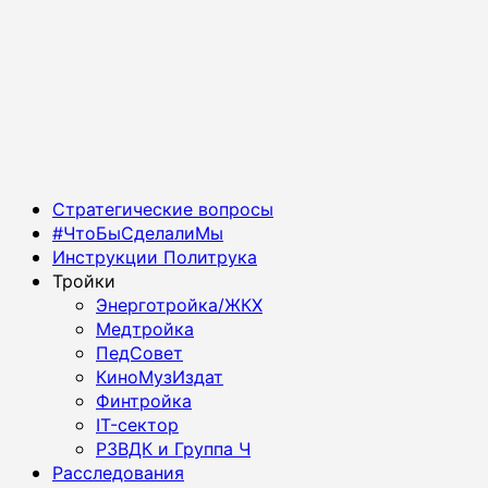
Основное
Стратегические вопросы
меню
#ЧтоБыСделалиМы
Инструкции Политрука
Тройки
Энерготройка/ЖКХ
Медтройка
ПедСовет
КиноМузИздат
Финтройка
IT-сектор
РЗВДК и Группа Ч
Расследования