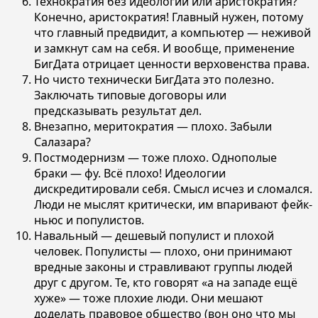
Технократия без идеологии или аристократия?
Конечно, аристократия! Главный нужен, потому
что главный предвидит, а компьютер — неживой
и замкнут сам на себя. И вообще, применение
БигДата отрицает ценности верховенства права.
Но чисто технически БигДата это полезно.
Заключать типовые договоры или
предсказывать результат дел.
Внезапно, меритократия — плохо. Забыли
Салазара?
Постмодернизм — тоже плохо. Однополые
браки — фу. Всё плохо! Идеологии
дискредитировали себя. Смысл исчез и сломался.
Люди не мыслят критически, им впаривают фейк-
ньюс и популистов.
Навальный — дешевый популист и плохой
человек. Популисты — плохо, они принимают
вредные законы и стравливают группы людей
друг с другом. Те, кто говорят «а на западе ещё
хуже» — тоже плохие люди. Они мешают
доделать правовое общество (вон оно что мы