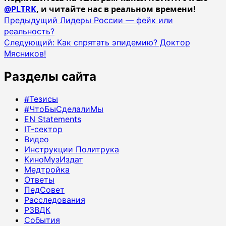
@PLTRK
, и читайте нас в реальном времени!
Навигация
Предыдущий
Лидеры России — фейк или
реальность?
записи
Следующий:
Как спрятать эпидемию? Доктор
Мясников!
Разделы сайта
#Тезисы
#ЧтоБыСделалиМы
EN Statements
IT-сектор
Видео
Инструкции Политрука
КиноМузИздат
Медтройка
Ответы
ПедСовет
Расследования
РЗВДК
События