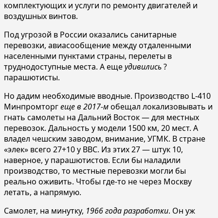
комплектующих и услуги по ремонту двигателей и
воздушных винтов.
Под угрозой в России оказались санитарные
перевозки, авиасообщение между отдаленными
населенными пунктами страны, перелеты в
труднодоступные места. А еще
удивились
?
парашютисты.
Но дадим необходимые вводные. Производство L-410
Минпромторг
еще в 2017-м
обещал локализовывать и
гнать самолеты на Дальний Восток — для местных
перевозок. Дальность у модели 1500 км, 20 мест. А
владел чешским заводом, внимание, УГМК. В стране
«элек» всего 27+10 у ВВС. Из этих 27 — штук 10,
наверное, у парашютистов. Если бы наладили
производство, то местные перевозки могли бы
реально оживить. Чтобы где-то не через Москву
летать, а напрямую.
Самолет, на минутку,
1966 года разработки
. Он уж