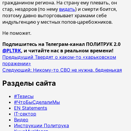
гражданином региона. На страну ему плевать, он
стар, нездоров (по нему
видать
) и смерти боится,
поэтому давно выторговывает храмами себе
индульгенцию у местных попов-царебожников.
Не поможет.
Подпишитесь на Телеграм-канал ПОЛИТРУК 2.0
@PLTRK
, и читайте нас в реальном времени!
Навигация
Предыдущий
Твердят о каком-то «харьковском
поражении»
записи
Следующий:
Никому-то СВО не нужна, бедненькая
Разделы сайта
#Тезисы
#ЧтоБыСделалиМы
EN Statements
IT-сектор
Видео
Инструкции Политрука