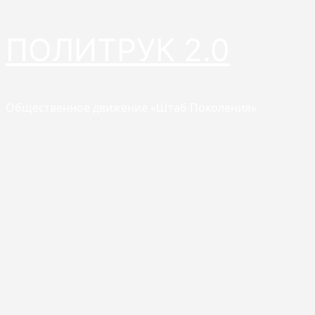
Перейти
ПОЛИТРУК 2.0
к
содержимому
Общественное движение «Штаб Поколения»