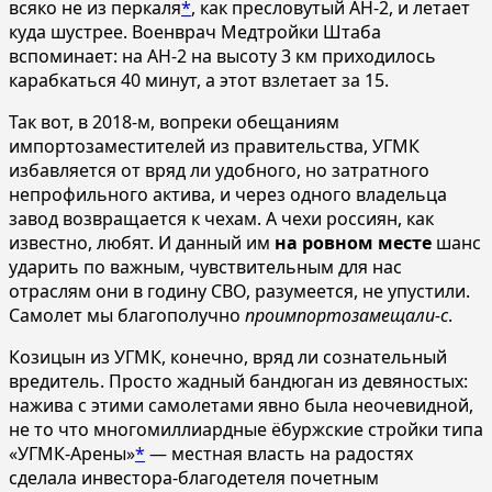
всяко не из перкаля
*
, как пресловутый АН-2, и летает
куда шустрее. Военврач Медтройки Штаба
вспоминает: на АН-2 на высоту 3 км приходилось
карабкаться 40 минут, а этот взлетает за 15.
Так вот, в 2018-м, вопреки обещаниям
импортозаместителей из правительства, УГМК
избавляется от вряд ли удобного, но затратного
непрофильного актива, и через одного владельца
завод возвращается к чехам. А чехи россиян, как
известно, любят. И данный им
на ровном месте
шанс
ударить по важным, чувствительным для нас
отраслям они в годину СВО, разумеется, не упустили.
Самолет мы благополучно
проимпортозамещали-с
.
Козицын из УГМК, конечно, вряд ли сознательный
вредитель. Просто жадный бандюган из девяностых:
нажива с этими самолетами явно была неочевидной,
не то что многомиллиардные ёбуржские стройки типа
«УГМК-Арены»
*
— местная власть на радостях
сделала инвестора-благодетеля почетным