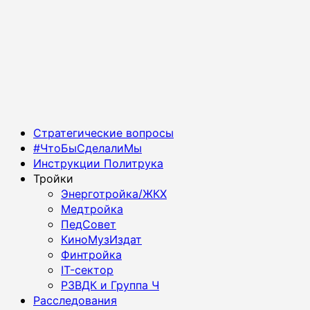
Основное
Стратегические вопросы
меню
#ЧтоБыСделалиМы
Инструкции Политрука
Тройки
Энерготройка/ЖКХ
Медтройка
ПедСовет
КиноМузИздат
Финтройка
IT-сектор
РЗВДК и Группа Ч
Расследования