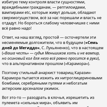
избитую тему контроля власти сущностями,
враждебными гражданам, — рептилоидами,
вампирами etc, которые живут дольше, обладают
сверхмогуществом, всё за нас порешали и власть не
отдадут. Но бороться слабому человечишке с ними
всё равно надо!
Ответ, на наш взгляд, простой — осточертели эти
несменяемые долгожители, что в будущем (
«Семь
дней до Мегиддо»
, С. Лукьяненко), что в настоящем
(
«Ваша честь» — судья Меньшиков хоть и не вампир,
но осиновый кол для него всё равно просится в руки
),
что в альтернативном прошлом («Карамора»).
Поэтому стильный анархист товарищ Каразин-
Карамора пытается изжить их нитроглицериновыми
бомбами, серебряными пулями и небогатым
актерским арсеналом ужимок.
Вот это-то — разодрать в клочья, изрешетить из
пулемета «сильных мира», объявить им