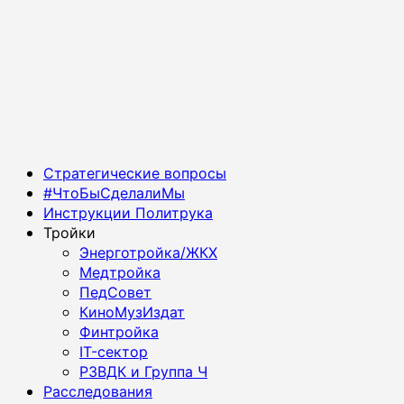
Основное
Стратегические вопросы
меню
#ЧтоБыСделалиМы
Инструкции Политрука
Тройки
Энерготройка/ЖКХ
Медтройка
ПедСовет
КиноМузИздат
Финтройка
IT-сектор
РЗВДК и Группа Ч
Расследования