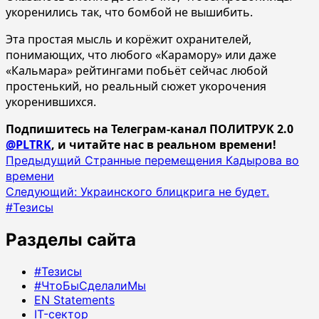
укоренились так, что бомбой не вышибить.
Эта простая мысль и корёжит охранителей,
понимающих, что любого «Карамору» или даже
«Кальмара» рейтингами побьёт сейчас любой
простенький, но реальный сюжет укорочения
укоренившихся.
Подпишитесь на Телеграм-канал ПОЛИТРУК 2.0
@PLTRK
, и читайте нас в реальном времени!
Навигация
Предыдущий
Странные перемещения Кадырова во
времени
записи
Следующий:
Украинского блицкрига не будет.
#Тезисы
Разделы сайта
#Тезисы
#ЧтоБыСделалиМы
EN Statements
IT-сектор