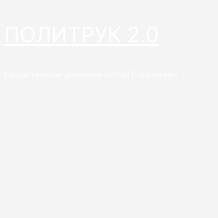
Перейти
ПОЛИТРУК 2.0
к
содержимому
Общественное движение «Штаб Поколения»