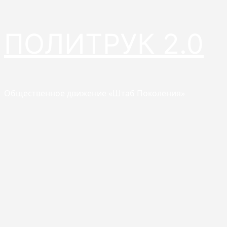
Перейти
ПОЛИТРУК 2.0
к
содержимому
Общественное движение «Штаб Поколения»