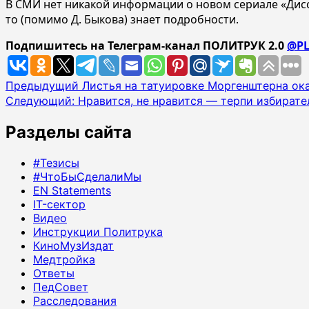
В СМИ нет никакой информации о новом сериале «Дисс
то (помимо Д. Быкова) знает подробности.
Подпишитесь на Телеграм-канал ПОЛИТРУК 2.0
@PL
Навигация
Предыдущий
Листья на татуировке Моргенштерна ок
Следующий:
Нравится, не нравится — терпи избирате
записи
Разделы сайта
#Тезисы
#ЧтоБыСделалиМы
EN Statements
IT-сектор
Видео
Инструкции Политрука
КиноМузИздат
Медтройка
Ответы
ПедСовет
Расследования