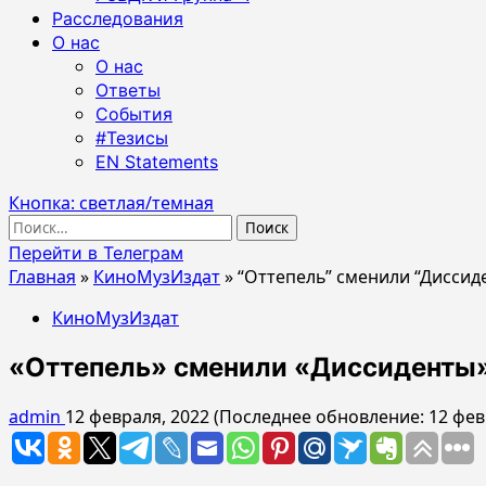
Расследования
О нас
О нас
Ответы
События
#Тезисы
EN Statements
Кнопка: светлая/темная
Найти:
Перейти в Телеграм
Главная
»
КиноМузИздат
»
“Оттепель” сменили “Диссид
КиноМузИздат
«Оттепель» сменили «Диссиденты»
admin
12 февраля, 2022 (Последнее обновление: 12 фев