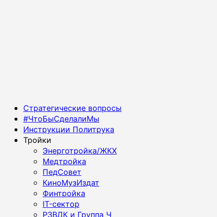
Основное
Стратегические вопросы
меню
#ЧтоБыСделалиМы
Инструкции Политрука
Тройки
Энерготройка/ЖКХ
Медтройка
ПедСовет
КиноМузИздат
Финтройка
IT-сектор
РЗВДК и Группа Ч