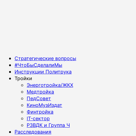
Основное
Стратегические вопросы
меню
#ЧтоБыСделалиМы
Инструкции Политрука
Тройки
Энерготройка/ЖКХ
Медтройка
ПедСовет
КиноМузИздат
Финтройка
IT-сектор
РЗВДК и Группа Ч
Расследования