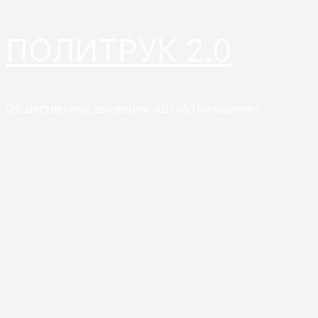
Перейти
ПОЛИТРУК 2.0
к
содержимому
Общественное движение «Штаб Поколения»