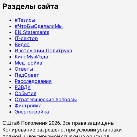
Разделы сайта
#Тезисы
#ЧтоБыСделалиМы
EN Statements
IT-сектор
Видео
Инструкции Политрука
КиноМузИздат
Медтройка
Ответы
ПедСовет
Расследования
РЗВДК
События
Стратегические вопросы
Финтройка
Энерготройка
©Штаб Поколения 2026. Все права защищены.
Копирование разрешено, при условии установки
прямой индексируемой ссылки на оригинал