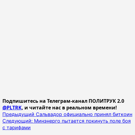
Подпишитесь на Телеграм-канал ПОЛИТРУК 2.0
@PLTRK
, и читайте нас в реальном времени!
Навигация
Предыдущий
Сальвадор официально принял биткоин
Следующий:
Минэнерго пытается покинуть поле боя
записи
с тарифами