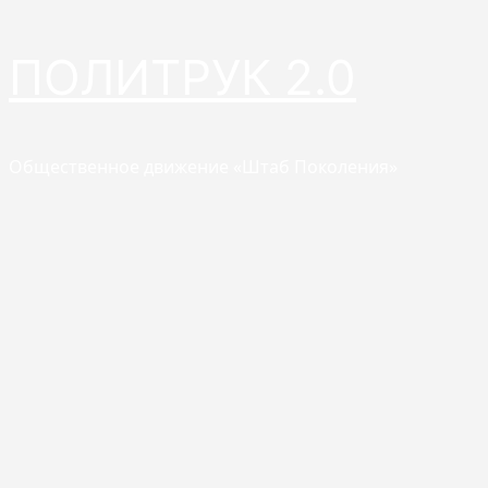
Перейти
ПОЛИТРУК 2.0
к
содержимому
Общественное движение «Штаб Поколения»