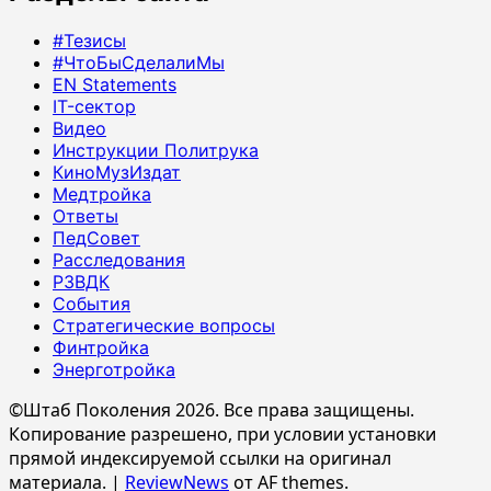
#Тезисы
#ЧтоБыСделалиМы
EN Statements
IT-сектор
Видео
Инструкции Политрука
КиноМузИздат
Медтройка
Ответы
ПедСовет
Расследования
РЗВДК
События
Стратегические вопросы
Финтройка
Энерготройка
©Штаб Поколения 2026. Все права защищены.
Копирование разрешено, при условии установки
прямой индексируемой ссылки на оригинал
материала.
|
ReviewNews
от AF themes.