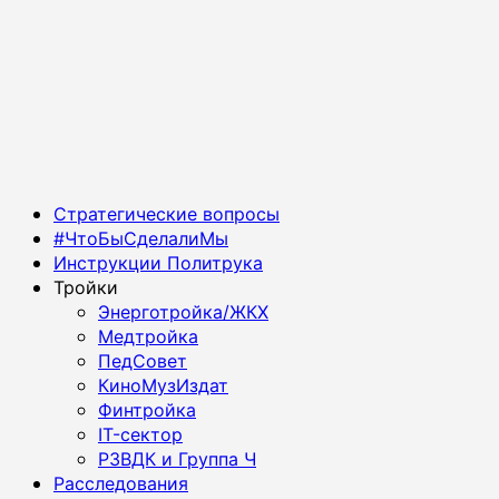
Основное
Стратегические вопросы
меню
#ЧтоБыСделалиМы
Инструкции Политрука
Тройки
Энерготройка/ЖКХ
Медтройка
ПедСовет
КиноМузИздат
Финтройка
IT-сектор
РЗВДК и Группа Ч
Расследования