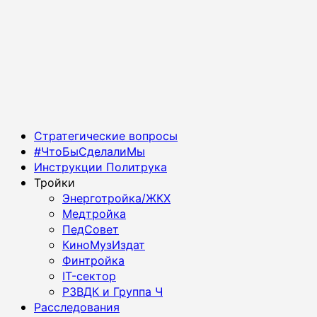
Основное
Стратегические вопросы
меню
#ЧтоБыСделалиМы
Инструкции Политрука
Тройки
Энерготройка/ЖКХ
Медтройка
ПедСовет
КиноМузИздат
Финтройка
IT-сектор
РЗВДК и Группа Ч
Расследования