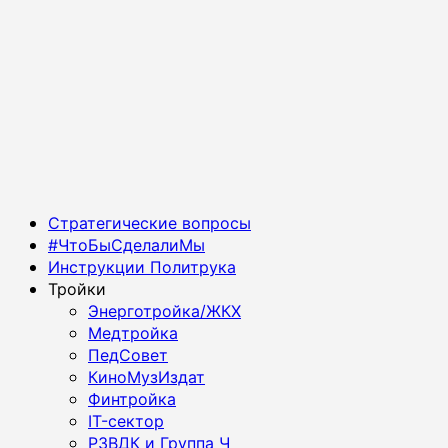
Основное
Стратегические вопросы
меню
#ЧтоБыСделалиМы
Инструкции Политрука
Тройки
Энерготройка/ЖКХ
Медтройка
ПедСовет
КиноМузИздат
Финтройка
IT-сектор
РЗВДК и Группа Ч