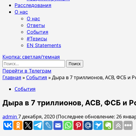
Расследования
О нас
О нас
Ответы
События
#Тезисы
EN Statements
Кнопка: светлая/темная
Найти:
Перейти в Телеграм
Главная
»
События
»
Дыра в 7 триллионов, АСВ, ФСБ и 
События
Дыра в 7 триллионов, АСВ, ФСБ и Р
admin
7 декабря, 2020 (Последнее обновление: 26 январ