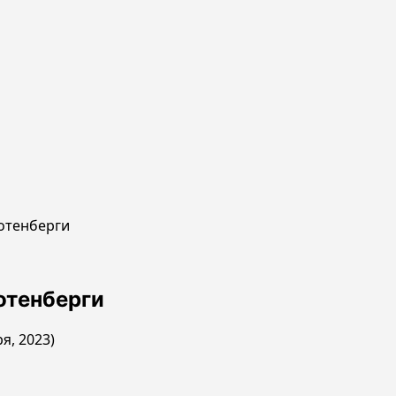
Ротенберги
отенберги
я, 2023)