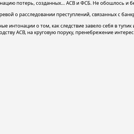
санацию потерь, созданных… АСВ и ФСБ. Не обошлось и б
евой о расследовании преступлений, связанных с банк
е интонации о том, как следствие завело себя в тупик 
одству АСВ, на круговую поруку, пренебрежение интере