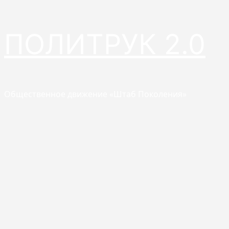
Перейти
ПОЛИТРУК 2.0
к
содержимому
Общественное движение «Штаб Поколения»