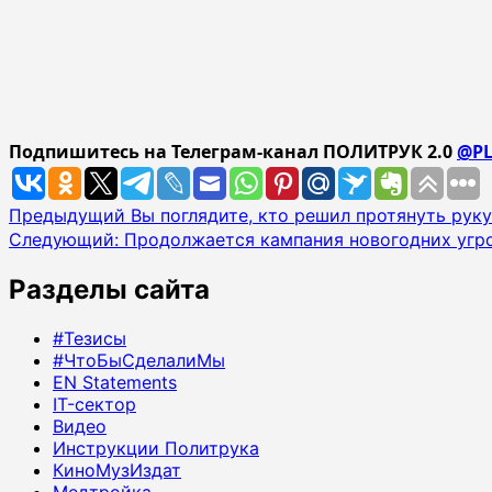
Подпишитесь на Телеграм-канал ПОЛИТРУК 2.0
@PL
Навигация
Предыдущий
Вы поглядите, кто решил протянуть руку
Следующий:
Продолжается кампания новогодних угр
записи
Разделы сайта
#Тезисы
#ЧтоБыСделалиМы
EN Statements
IT-сектор
Видео
Инструкции Политрука
КиноМузИздат
Медтройка