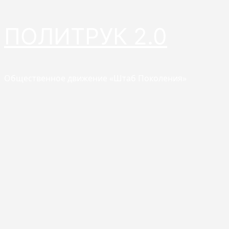
Перейти
ПОЛИТРУК 2.0
к
содержимому
Общественное движение «Штаб Поколения»