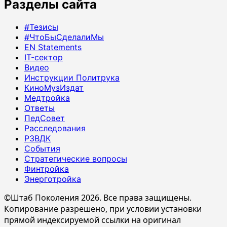
Разделы сайта
#Тезисы
#ЧтоБыСделалиМы
EN Statements
IT-сектор
Видео
Инструкции Политрука
КиноМузИздат
Медтройка
Ответы
ПедСовет
Расследования
РЗВДК
События
Стратегические вопросы
Финтройка
Энерготройка
©Штаб Поколения 2026. Все права защищены.
Копирование разрешено, при условии установки
прямой индексируемой ссылки на оригинал