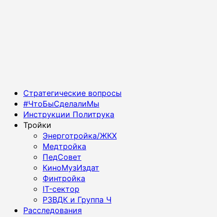
Основное
Стратегические вопросы
меню
#ЧтоБыСделалиМы
Инструкции Политрука
Тройки
Энерготройка/ЖКХ
Медтройка
ПедСовет
КиноМузИздат
Финтройка
IT-сектор
РЗВДК и Группа Ч
Расследования