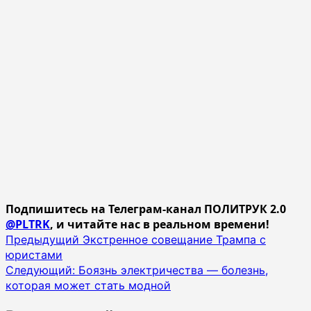
Подпишитесь на Телеграм-канал ПОЛИТРУК 2.0
@PLTRK
, и читайте нас в реальном времени!
Навигация
Предыдущий
Экстренное совещание Трампа с
юристами
записи
Следующий:
Боязнь электричества — болезнь,
которая может стать модной