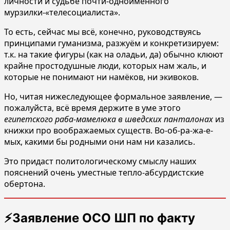
личности и судьбе почти-одноимённого
мурзилки-«телесоциалиста».
То есть, сейчас мы всё, конечно, руководствуясь
принципами гуманизма, разжуём и конкретизируем:
т.к. на такие фигуры (как на оладьи, да) обычно клюют
крайне простодушные люди, которых нам жаль, и
которые не понимают ни намёков, ни экивоков.
Но, читая нижеследующее формальное заявление, —
пожалуйста, всё время держите в уме этого
египетского раба-мамелюка в шведских панталонах
из
книжки про воображаемых существ. Во-об-ра-жа-е-
мых, какими бы родными они нам ни казались.
Это придаст политологическому смыслу наших
пояснений очень уместные тепло-абсурдистские
обертона.
⚡️Заявление ОСО ШП по факту