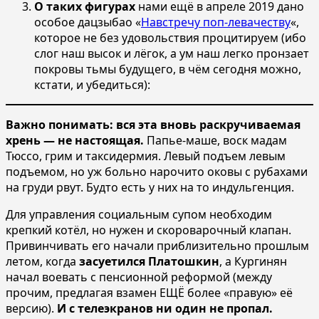
О таких фигурах
нами ещё в апреле 2019 дано
особое дацзыбао «
Навстречу поп-левачеству
«,
которое не без удовольствия процитируем (ибо
слог наш высок и лёгок, а ум наш легко пронзает
покровы тьмы будущего, в чём сегодня можно,
кстати, и убедиться):
Важно понимать: вся эта вновь раскручиваемая
хрень — не настоящая.
Папье-маше, воск мадам
Тюссо, грим и таксидермия. Левый подъем левым
подъемом, но уж больно нарочито оковы с рубахами
на груди рвут. Будто есть у них на то индульгенция.
Для управления социальным супом необходим
крепкий котёл, но нужен и скороварочный клапан.
Привинчивать его начали приблизительно прошлым
летом, когда
засуетился Платошкин
, а Кургинян
начал воевать с пенсионной реформой (между
прочим, предлагая взамен ЕЩЁ более «правую» её
версию).
И с телеэкранов ни один не пропал.