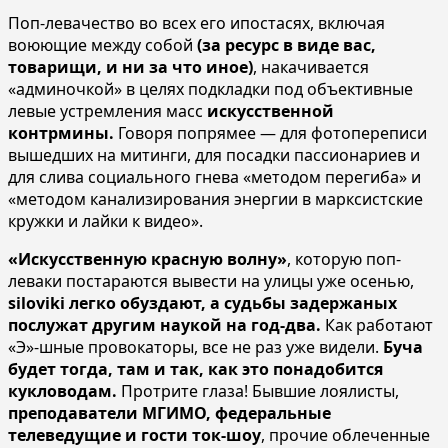
Поп-левачество во всех его ипостасях, включая
воюющие между собой
(за ресурс в виде вас,
товарищи, и ни за что иное)
, накачивается
«админочкой» в целях подкладки под объективные
левые устремления масс
искусственной
контрмины.
Говоря попрямее — для фотопереписи
вышедших на митинги, для посадки пассионариев и
для слива социального гнева «методом перегиба» и
«методом канализирования энергии в марксистские
кружки и лайки к видео».
«Искусственную красную волну»
, которую поп-
леваки постараются вывести на улицы уже осенью,
siloviki легко обуздают, а судьбы задержаных
послужат другим наукой на год-два.
Как работают
«Э»-шные провокаторы, все не раз уже видели.
Буча
будет тогда, там и так, как это понадобится
кукловодам.
Протрите глаза! Бывшие лоялисты,
преподаватели МГИМО, федеральные
телеведущие и гости ток-шоу
, прочие облеченные