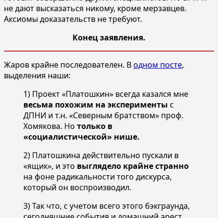
не дают высказаться никому, кроме мерзавцев.
Аксиомы доказательств не требуют.
Конец заявления.
Жаров крайне последователен. В
одном посте
,
выделения наши:
1) Проект «Платошкин» всегда казался мне
весьма похожим на эксперименты
с
ДПНИ и т.н. «Северным братством» проф.
Хомякова. Но
только в
«социалистической» нише.
2) Платошкина действительно пускали в
«ящик», и это
выглядело крайне странно
на фоне радикальности того дискурса,
который он воспроизводил.
3) Так что, с учетом всего этого бэкграунда,
сегодняшние события и домашний арест