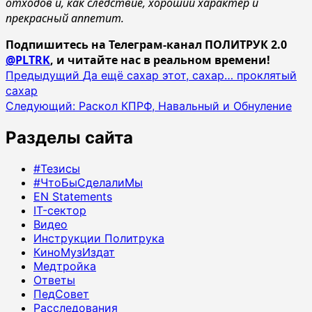
отходов и, как следствие, хороший характер и
прекрасный аппетит.
Подпишитесь на Телеграм-канал ПОЛИТРУК 2.0
@PLTRK
, и читайте нас в реальном времени!
Навигация
Предыдущий
Да ещё сахар этот, сахар… проклятый
сахар
записи
Следующий:
Раскол КПРФ, Навальный и Обнуление
Разделы сайта
#Тезисы
#ЧтоБыСделалиМы
EN Statements
IT-сектор
Видео
Инструкции Политрука
КиноМузИздат
Медтройка
Ответы
ПедСовет
Расследования