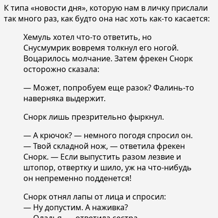
К типа «новости дня», которую нам в личку прислали
так много раз, как будто она нас хоть как-то касается:
Хемуль хотел что-то ответить, но
Снусмумрик вовремя толкнул его ногой.
Воцарилось молчание. Затем фрекен Снорк
осторожно сказала:
— Может, попробуем еще разок? Фалинь-то
наверняка выдержит.
Снорк лишь презрительно фыркнул.
— А крючок? — немного погодя спросил он.
— Твой складной нож, — ответила фрекен
Снорк. — Если выпустить разом лезвие и
штопор, отвертку и шило, уж на что-нибудь
он непременно подденется!
Снорк отнял лапы от лица и спросил:
— Ну допустим. А наживка?
— Оладья, — ответила сестра.