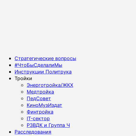
Основное
Стратегические вопросы
меню
#ЧтоБыСделалиМы
Инструкции Политрука
Тройки
Энерготройка/ЖКХ
Медтройка
ПедСовет
КиноМузИздат
Финтройка
IT-сектор
РЗВДК и Группа Ч
Расследования