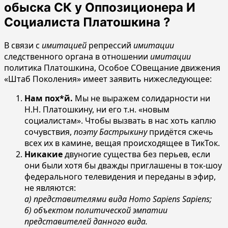
обыска СК у Оппозиционера И
Социалиста Платошкина ?
В связи с
имитацией
репрессий
имитации
следственного органа в отношении
имитации
политика Платошкина, Особое СОвещание движения
«Штаб Поколения» имеет заявить нижеследующее:
Нам пох*й.
Мы не выражем солидарности ни
Н.Н. Платошкину, ни его т.н. «новым
социалистам». Чтобы вызвать в нас хоть каплю
сочувствия,
поэту Бастрыкину
придётся сжечь
всех их в камине, вещая происходящее в ТикТок.
Никакие
двуногие существа без перьев, если
они были хотя бы дважды приглашены в ток-шоу
федерального телевидения и переданы в эфир,
не являются:
а) представителями вида Homo Sapiens Sapiens;
б) объектом политической эмпатии
представителей данного вида.