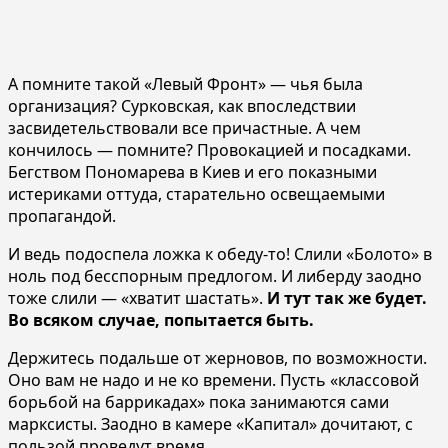
А помните такой «Левый Фронт» — чья была
организация? Сурковская, как впоследствии
засвидетельствовали все причастные. А чем
кончилось — помните? Провокацией и посадками.
Бегством Пономарева в Киев и его показными
истериками оттуда, старательно освещаемыми
пропагандой.
И ведь подоспела ложка к обеду-то! Слили «Болото» в
ноль под бесспорным предлогом. И либерду заодно
тоже слили — «хватит шастать».
И тут так же будет.
Во всяком случае, попытается быть.
Держитесь подальше от жерновов, по возможности.
Оно вам не надо и не ко времени. Пусть «классовой
борьбой на баррикадах» пока занимаются сами
марксисты. Заодно в камере «Капитал» дочитают, с
пользой проведут время.