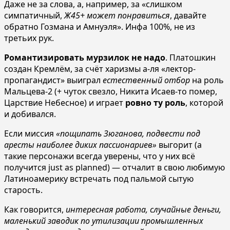
Даже не за слова, а, например, за «слишком
симпатичный,
Ж45+ может понравиться
, давайте
обратно Гозмана и Амнуэля». Инфа 100%, не из
третьих рук.
Романтизировать мурзилок не надо
. Платошкин
создан Кремлём, за счёт харизмы а-ля «лектор-
пропагандист» выиграл
естественный отбор
на роль
Мальцева-2 (+ чуток свезло, Никита Исаев-то помер,
Царствие Небесное) и играет
ровно ту роль
, которой
и добивался.
Если миссия
«пощипать Зюганова, подвести под
аресты наиболее диких пассионариев»
выгорит (а
такие персонажи всегда уверены, что у них всё
получится just as planned) — отчалит в свою любимую
Латиноамерику встречать под пальмой сытую
старость.
Как говорится,
интересная работа, случайные деньги,
маленький заводик по утилизации промышленных