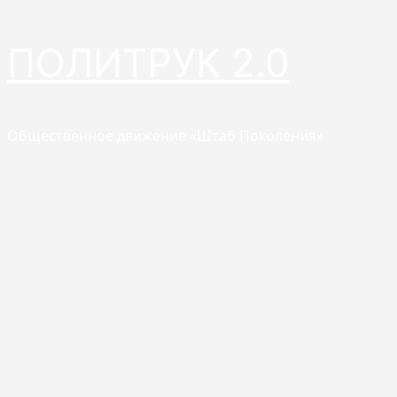
Перейти
ПОЛИТРУК 2.0
к
содержимому
Общественное движение «Штаб Поколения»