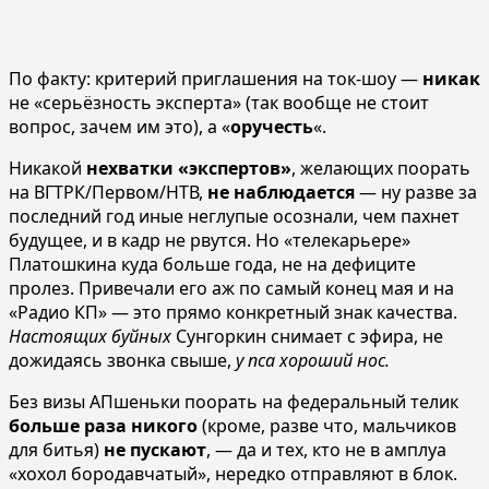
По факту: критерий приглашения на ток-шоу —
никак
не «серьёзность эксперта» (так вообще не стоит
вопрос, зачем им это), а «
оручесть
«.
Никакой
нехватки «экспертов»
, желающих поорать
на ВГТРК/Первом/НТВ,
не наблюдается
— ну разве за
последний год иные неглупые осознали, чем пахнет
будущее, и в кадр не рвутся. Но «телекарьере»
Платошкина куда больше года, не на дефиците
пролез. Привечали его аж по самый конец мая и на
«Радио КП» — это прямо конкретный знак качества.
Настоящих буйных
Сунгоркин снимает с эфира, не
дожидаясь звонка свыше,
у пса хороший нос.
Без визы АПшеньки поорать на федеральный телик
больше раза никого
(кроме, разве что, мальчиков
для битья)
не пускают
, — да и тех, кто не в амплуа
«хохол бородавчатый», нередко отправляют в блок.