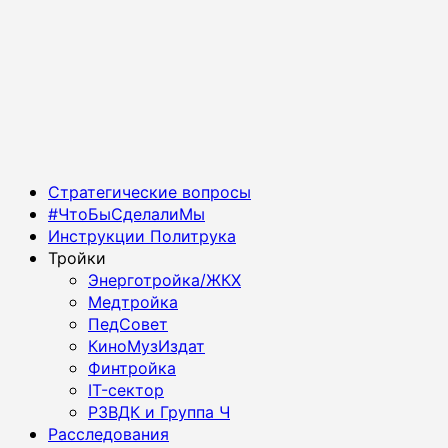
Основное
Стратегические вопросы
меню
#ЧтоБыСделалиМы
Инструкции Политрука
Тройки
Энерготройка/ЖКХ
Медтройка
ПедСовет
КиноМузИздат
Финтройка
IT-сектор
РЗВДК и Группа Ч
Расследования