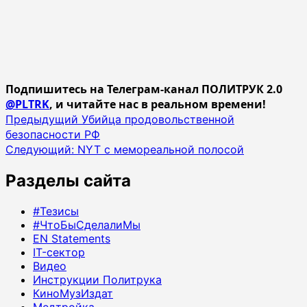
Подпишитесь на Телеграм-канал ПОЛИТРУК 2.0
@PLTRK
, и читайте нас в реальном времени!
Навигация
Предыдущий
Убийца продовольственной
безопасности РФ
записи
Следующий:
NYT с мемореальной полосой
Разделы сайта
#Тезисы
#ЧтоБыСделалиМы
EN Statements
IT-сектор
Видео
Инструкции Политрука
КиноМузИздат
Медтройка