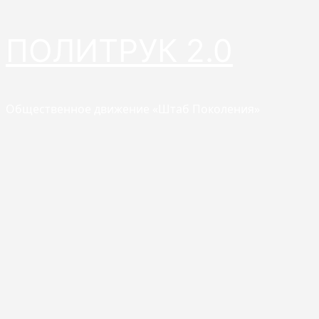
Перейти
ПОЛИТРУК 2.0
к
содержимому
Общественное движение «Штаб Поколения»