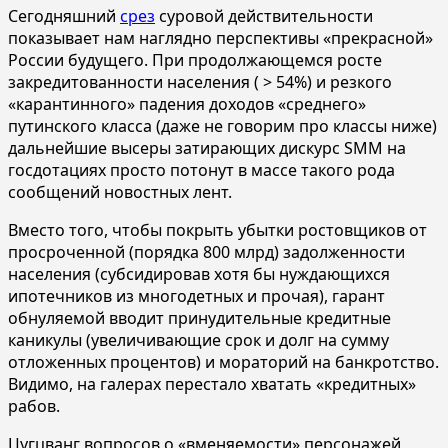
Сегодняшний
срез
суровой действительности
показывает нам наглядно перспективы «прекрасной»
России будущего. При продолжающемся росте
закредитованности населения ( > 54%) и резкого
«карантинного» падения доходов «среднего»
путинского класса (даже не говорим про классы ниже)
дальнейшие высеры затирающих дискурс SMM на
госдотациях просто потонут в массе такого рода
сообщений новостных лент.
Вместо того, чтобы покрыть убытки ростовщиков от
просроченной (порядка 800 млрд) задолженности
населения (субсидировав хотя бы нуждающихся
ипотечников из многодетных и прочая), гарант
обнуляемой вводит принудительные кредитные
каникулы (увеличивающие срок и долг на сумму
отложенных процентов) и мораторий на банкротство.
Видимо, на галерах перестало хватать «кредитных»
рабов.
Цугцванг вопросов о «вменяемости» персонажей