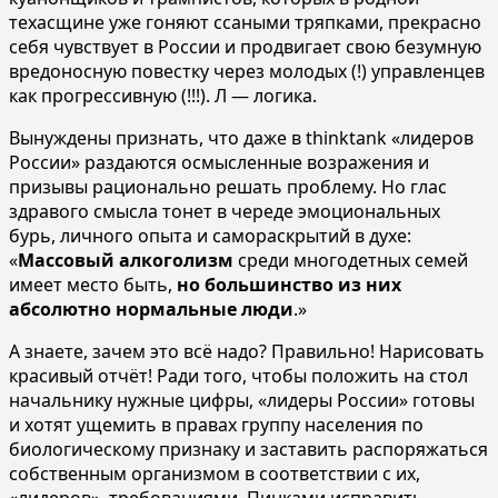
техасщине уже гоняют ссаными тряпками, прекрасно
себя чувствует в России и продвигает свою безумную
вредоносную повестку через молодых (!) управленцев
как прогрессивную (!!!). Л — логика.
Вынуждены признать, что даже в thinktank «лидеров
России» раздаются осмысленные возражения и
призывы рационально решать проблему. Но глас
здравого смысла тонет в череде эмоциональных
бурь, личного опыта и самораскрытий в духе:
«
Массовый алкоголизм
среди многодетных семей
имеет место быть,
но большинство из них
абсолютно нормальные люди
.»
А знаете, зачем это всё надо? Правильно! Нарисовать
красивый отчёт! Ради того, чтобы положить на стол
начальнику нужные цифры, «лидеры России» готовы
и хотят ущемить в правах группу населения по
биологическому признаку и заставить распоряжаться
собственным организмом в соответствии с их,
«лидеров», требованиями. Пинками исправить