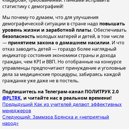
статистику с демографией!
Мы почему-то думаем, что для улучшения
демографической ситуации в стране надо
повышать
уровень жизни и заработной платы
. Обеспечивать
безопасность
молодых матерей и детей, в том числе
—
принятием закона о домашнем насилии
. И что
отказ заводить детей — гораздо более наглядный
индикатор состояния экономики страны и дохода
граждан, чем KPI и ВВП. Но отобранные на конкурсе
управленцы предпочитают принуждение и уголовные
дела за медицинские процедуры, забираясь каждой
гражданке уже даже не в постель.
Подпишитесь на Телеграм-канал ПОЛИТРУК 2.0
@PLTRK
, и читайте нас в реальном времени!
Навигация
Предыдущий
Как из учителей делают эффективных
менеджеров
записи
Следующий:
Заммэра Брянска и «неприятный
народ»