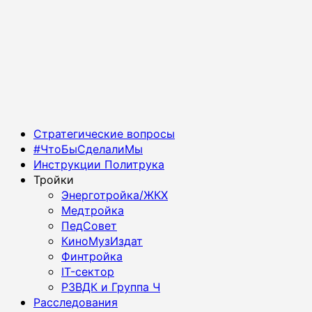
Основное
Стратегические вопросы
меню
#ЧтоБыСделалиМы
Инструкции Политрука
Тройки
Энерготройка/ЖКХ
Медтройка
ПедСовет
КиноМузИздат
Финтройка
IT-сектор
РЗВДК и Группа Ч
Расследования