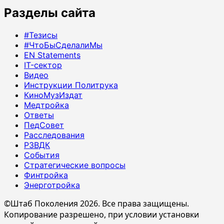
Разделы сайта
#Тезисы
#ЧтоБыСделалиМы
EN Statements
IT-сектор
Видео
Инструкции Политрука
КиноМузИздат
Медтройка
Ответы
ПедСовет
Расследования
РЗВДК
События
Стратегические вопросы
Финтройка
Энерготройка
©Штаб Поколения 2026. Все права защищены.
Копирование разрешено, при условии установки