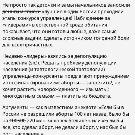
Не просто так
деточки и замы начальников заносили
деньги и списки
«лучшие люди» России проходили
этапы конкурса управленцев! Наблюдение за
«лидерами» в естественной среде обитания
показывает, что они готовы любые, даже самые
сложные задачи, сделать источником головной боли
для всех причастных.
Недавно «лидеры» взялись за депопуляцию
населения (sic!). Решать проблему депопуляции
населения (и тавтологической тавтологии)
управленцы-конкурсанты предлагают принуждением
и госфинансированием: аборты — запретить!; не
хочет растить новорожденного — изымать!;
многодетным семьям — платить из бюджета.
Аргументы — как в известном анекдоте: «Если бы в
России не разрешили аборты 100 лет назад, было бы
на
100500
220 млн. человек больше.» или «Если бы
все, кто сделал аборт, не делали аборт, у нас был бы
рост населения.»