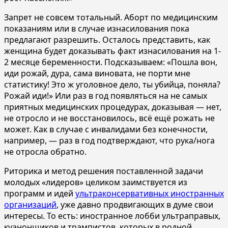
Запрет не совсем тотальный. Аборт по медицинским
показаниям или в случае изнасилования пока
предлагают разрешить. Осталось представить, как
женщина будет доказывать факт изнасилования на 1-
2 месяце беременности. Подсказываем: «Пошла вон,
иди рожай, дура, сама виновата, не порти мне
статистику! Это ж уголовное дело, ты убийца, поняла?
Рожай иди!» Или раз в год появляться на не самых
приятных медицинских процедурах, доказывая — нет,
не отросло и не восстановилось, всё ещё рожать не
может. Как в случае с инвалидами без конечности,
например, — раз в год подтверждают, что рука/нога
не отросла обратно.
Риторика и метод решения поставленной задачи
молодых «лидеров» целиком заимствуется из
программ и идей
ультраконсервативных иностранных
организаций
, уже давно продвигающих в думе свои
интересы. То есть: иностранное лобби ультраправых,
куанонщиков и трампистов, которых в родной