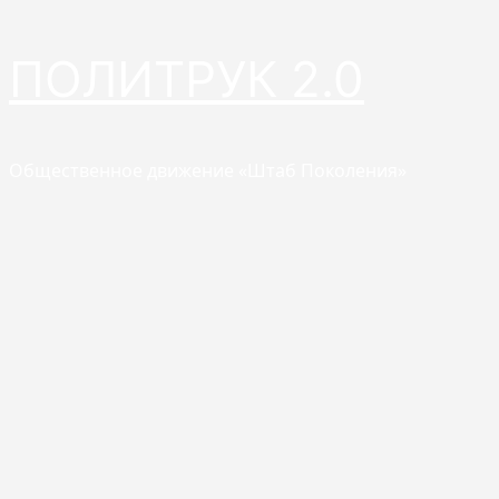
Перейти
ПОЛИТРУК 2.0
к
содержимому
Общественное движение «Штаб Поколения»