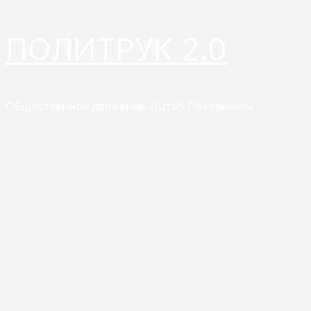
Перейти
ПОЛИТРУК 2.0
к
содержимому
Общественное движение «Штаб Поколения»