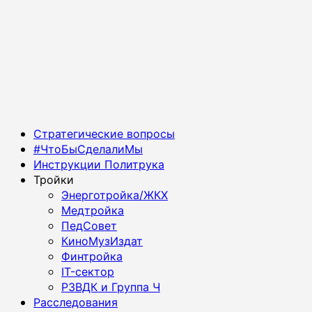
Основное
Стратегические вопросы
меню
#ЧтоБыСделалиМы
Инструкции Политрука
Тройки
Энерготройка/ЖКХ
Медтройка
ПедСовет
КиноМузИздат
Финтройка
IT-сектор
РЗВДК и Группа Ч
Расследования