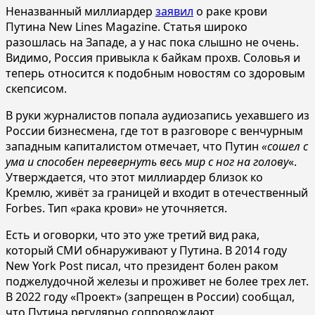
Неназванный миллиардер
заявил
о раке крови
Путина New Lines Magazine. Статья широко
разошлась на Западе, а у нас пока слышно не очень.
Видимо, Россия привыкла к байкам прохв. Соловья и
теперь относится к подобным новостям со здоровым
скепсисом.
В руки журналистов попала аудиозапись уехавшего из
России бизнесмена, где тот в разговоре с венчурным
западным капиталистом отмечает, что Путин
«сошел с
ума и способен перевернуть весь мир с ног на голову
«.
Утверждается, что этот миллиардер близок ко
Кремлю, живёт за границей и входит в отечественный
Forbes. Тип «рака крови» не уточняется.
Есть и оговорки, что это уже третий вид рака,
который СМИ обнаруживают у Путина. В 2014 году
New York Post писал, что президент болен раком
поджелудочной железы и проживет не более трех лет.
В 2022 году «Проект» (запрещен в России) сообщал,
что Путина регулярно сопровождают