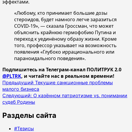
эффектами.
«Любому, кто принимает большие дозы
стероидов, будет намного легче заразиться
COVID-19», — сказала Гроссман, что может
объяснить крайнюю гермофобию Путина и
переход к уединёному образу жизни. Кроме
того, профессор указывает на возможность
появления «Глубоко иррационального или
параноидального поведения».
Подпишитесь на Телеграм-канал ПОЛИТРУК 2.0
@PLTRK
, и читайте нас в реальном времени!
Навигация
Предыдущий
Текущие санкционные проблемы
малого бизнеса
записи
Следующий:
О казённом патриотизме vs. понимании
судеб Родины
Разделы сайта
#Тезисы