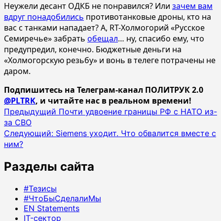
Неужели десант ОДКБ не понравился? Или
зачем вам
вдруг понадобились
противотанковые дроны, кто на
вас с танками нападает? А, RT-Холмогорий «Русское
Семиречье» забрать
обещал
… ну, спасибо ему, что
предупредил, конечно. Бюджетные деньги на
«Холмогорскую резьбу» и вонь в телеге потрачены не
даром.
Подпишитесь на Телеграм-канал ПОЛИТРУК 2.0
@PLTRK
, и читайте нас в реальном времени!
Навигация
Предыдущий
Почти удвоение границы РФ с НАТО из-
за СВО
записи
Следующий:
Siemens уходит. Что обвалится вместе с
ним?
Разделы сайта
#Тезисы
#ЧтоБыСделалиМы
EN Statements
IT-сектор