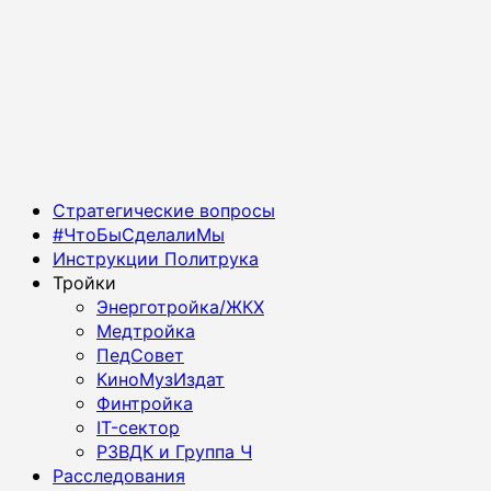
Основное
Стратегические вопросы
меню
#ЧтоБыСделалиМы
Инструкции Политрука
Тройки
Энерготройка/ЖКХ
Медтройка
ПедСовет
КиноМузИздат
Финтройка
IT-сектор
РЗВДК и Группа Ч
Расследования