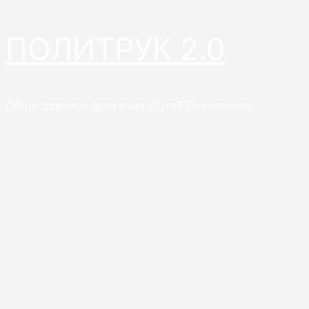
Перейти
ПОЛИТРУК 2.0
к
содержимому
Общественное движение «Штаб Поколения»