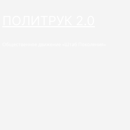
Перейти
ПОЛИТРУК 2.0
к
содержимому
Общественное движение «Штаб Поколения»