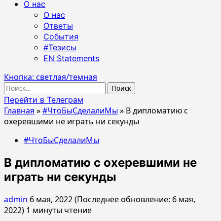
О нас
О нас
Ответы
События
#Тезисы
EN Statements
Кнопка: светлая/темная
Найти:
Перейти в Телеграм
Главная
»
#ЧтоБыСделалиМы
»
В дипломатию с
охеревшими не играть ни секунды
#ЧтоБыСделалиМы
В дипломатию с охеревшими не
играть ни секунды
admin
6 мая, 2022 (Последнее обновление: 6 мая,
2022)
1 минуты чтение