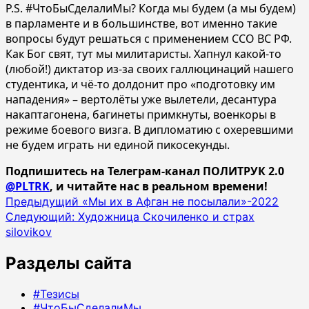
P.S. #ЧтоБыСделалиМы? Когда мы будем (а мы будем)
в парламенте и в большинстве, вот именно такие
вопросы будут решаться с применением ССО ВС РФ.
Как Бог свят, тут мы милитаристы. Хапнул какой-то
(любой!) диктатор из-за своих галлюцинаций нашего
студентика, и чё-то долдонит про «подготовку им
нападения» – вертолёты уже вылетели, десантура
накаптагонена, багинеты примкнуты, военкоры в
режиме боевого визга. В дипломатию с охеревшими
не будем играть ни единой пикосекунды.
Подпишитесь на Телеграм-канал ПОЛИТРУК 2.0
@PLTRK
, и читайте нас в реальном времени!
Навигация
Предыдущий
«Мы их в Афган не посылали»-2022
Следующий:
Художница Скочиленко и страх
записи
silovikov
Разделы сайта
#Тезисы
#ЧтоБыСделалиМы