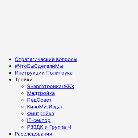
Основное
Стратегические вопросы
меню
#ЧтоБыСделалиМы
Инструкции Политрука
Тройки
Энерготройка/ЖКХ
Медтройка
ПедСовет
КиноМузИздат
Финтройка
IT-сектор
РЗВДК и Группа Ч
Расследования