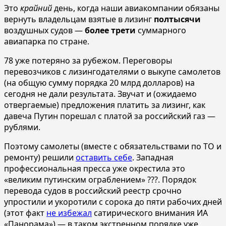
Это
крайний
день, когда наши авиакомпании обязаны
вернуть владельцам взятые в лизинг
полтысячи
воздушных судов —
более трети
суммарного
авиапарка по стране.
78 уже потеряно за рубежом. Переговоры
перевозчиков с лизингодателями о выкупе самолетов
(на общую сумму порядка 20 млрд долларов) на
сегодня не дали результата. Звучат и (ожидаемо
отвергаемые) предложения платить за лизинг, как
давеча Путин порешал с платой за российский газ —
рублями.
Поэтому самолеты (вместе с обязательствами по ТО и
ремонту) решили
оставить себе
. Западная
профессиональная пресса уже окрестила это
«великим путинским ограблением» ???. Порядок
перевода судов в российский реестр срочно
упростили и укоротили с сорока до пяти рабочих дней
(этот факт
не избежал
сатирического внимания ИА
«Панорама») — в таком экстренном порядке уже