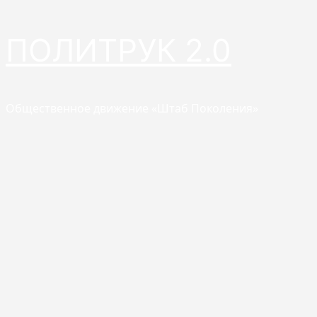
Перейти
ПОЛИТРУК 2.0
к
содержимому
Общественное движение «Штаб Поколения»