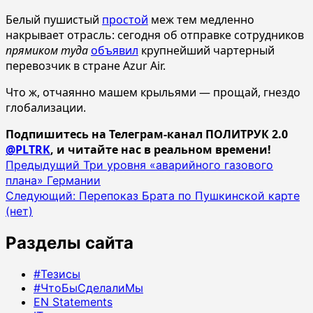
Белый пушистый
простой
меж тем медленно
накрывает отрасль: сегодня об отправке сотрудников
прямиком туда
объявил
крупнейший чартерный
перевозчик в стране Azur Air.
Что ж, отчаянно машем крыльями — прощай, гнездо
глобализации.
Подпишитесь на Телеграм-канал ПОЛИТРУК 2.0
@PLTRK
, и читайте нас в реальном времени!
Навигация
Предыдущий
Три уровня «аварийного газового
плана» Германии
записи
Следующий:
Перепоказ Брата по Пушкинской карте
(нет)
Разделы сайта
#Тезисы
#ЧтоБыСделалиМы
EN Statements