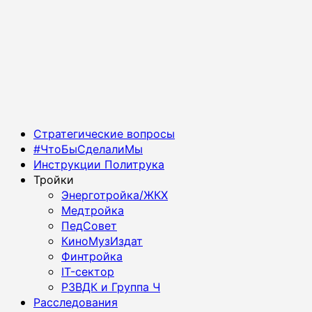
Основное
Стратегические вопросы
меню
#ЧтоБыСделалиМы
Инструкции Политрука
Тройки
Энерготройка/ЖКХ
Медтройка
ПедСовет
КиноМузИздат
Финтройка
IT-сектор
РЗВДК и Группа Ч
Расследования