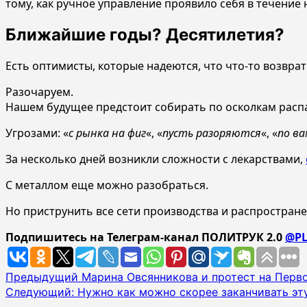
тому, как ручное управление проявило себя в течение
Ближайшие годы? Десятилетия?
Есть оптимисты, которые надеются, что что-то возврат
Разочаруем.
Нашем будущее предстоит собирать по осколкам распа
Угрозами: «
с рынка на фиг
«, «
пусть разоряются
«, «
по в
За несколько дней возникли сложности с лекарствами,
С металлом еще можно разобраться.
Но приструнить все сети производства и распростран
Подпишитесь на Телеграм-канал ПОЛИТРУК 2.0
@PL
Навигация
Предыдущий
Марина Овсянникова и протест на Перв
Следующий:
Нужно как можно скорее заканчивать эт
записи