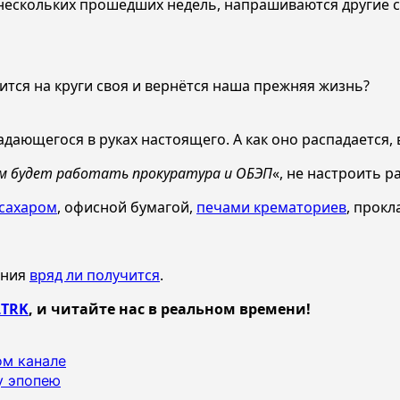
 нескольких прошедших недель, напрашиваются другие с
ится на круги своя и вернётся наша прежняя жизнь?
дающегося в руках настоящего. А как оно распадается
ам будет работать прокуратура и ОБЭП
«, не настроить р
сахаром
, офисной бумагой,
печами крематориев
, прокл
ения
вряд ли получится
.
TRK
, и читайте нас в реальном времени!
ом канале
у эпопею