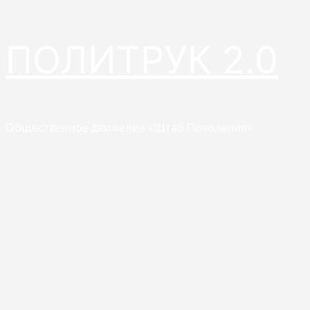
Перейти
ПОЛИТРУК 2.0
к
содержимому
Общественное движение «Штаб Поколения»