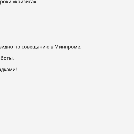
роки «кризиса».
, видно по совещанию в Минпроме.
аботы.
адками!