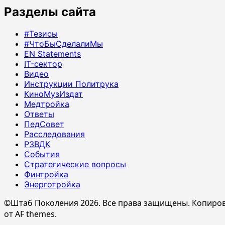
Разделы сайта
#Тезисы
#ЧтоБыСделалиМы
EN Statements
IT-сектор
Видео
Инструкции Политрука
КиноМузИздат
Медтройка
Ответы
ПедСовет
Расследования
РЗВДК
События
Стратегические вопросы
Финтройка
Энерготройка
©Штаб Поколения 2026. Все права защищены. Копиров
от AF themes.