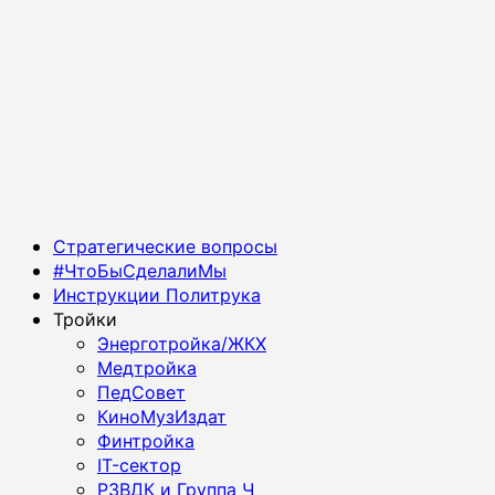
Основное
Стратегические вопросы
меню
#ЧтоБыСделалиМы
Инструкции Политрука
Тройки
Энерготройка/ЖКХ
Медтройка
ПедСовет
КиноМузИздат
Финтройка
IT-сектор
РЗВДК и Группа Ч