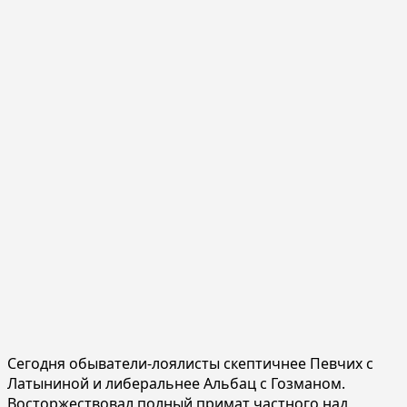
Сегодня обыватели-лоялисты скептичнее Певчих с
Латыниной и либеральнее Альбац с Гозманом.
Восторжествовал полный примат частного над