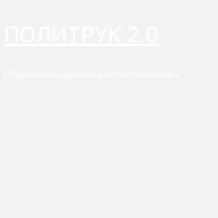
Перейти
ПОЛИТРУК 2.0
к
содержимому
Общественное движение «Штаб Поколения»