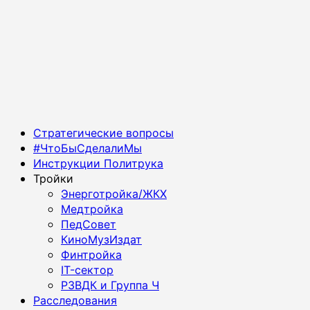
Основное
Стратегические вопросы
меню
#ЧтоБыСделалиМы
Инструкции Политрука
Тройки
Энерготройка/ЖКХ
Медтройка
ПедСовет
КиноМузИздат
Финтройка
IT-сектор
РЗВДК и Группа Ч
Расследования