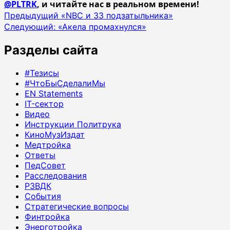
@PLTRK
, и читайте нас в реальном времени!
Навигация
Предыдущий
«NBC и 33 подзатыльника»
Следующий:
«Акела промахнулся»
записи
Разделы сайта
#Тезисы
#ЧтоБыСделалиМы
EN Statements
IT-сектор
Видео
Инструкции Политрука
КиноМузИздат
Медтройка
Ответы
ПедСовет
Расследования
РЗВДК
События
Стратегические вопросы
Финтройка
Энерготройка