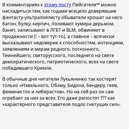
В комментариях к
этому посту
Пейсателя™ можно
насладиться тем, как годами всецело доверявшие
фантасту-ультралоялисту обыватели крошат на него
батон, булку, кирпич, поливают кумира дерьмом,
банят, записывают в ЛГБТ и BLM, обвиняют в
продажности (! – вот тут-то), а главное – всячески
высказывают недоверие к способностям, интенциям,
заявлениям и мерам родного, посконного,
Темнейшего, святорусского, последнего на свете
демократического, патриотического, всех на свете
победившего Кремля.
В обычные дни читатели Лукьяненко так костерят
только «Нэвэльного, Обэму, Бидона, Бендеру, геев,
феминисток и либерастов». Но на сей раз он сам
огребает за них за всех. Его даже репостят ??? как
«характерного представителя подло гнетущих сил».