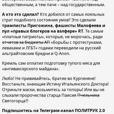
общественным, а тем паче – над государственным.
А кто это сделал?
Кто добился от самых лояльных
страт подобного состояния умов? Это сделали
трамписты Пригожина, фашисты Малофеева и
пул «правых блогеров на вэлфере» RT
. Те самые
«платные патриоты», которые, не морочась, ради
отчетов за бюджеты АП
«борьбы с протестунами,
леваками и ЛГБТ» годами переводили на русский
альтрайтовские бредни и Q-Anon.
Кремль сам оплатил подготовку тупого мяса для
«антиваксерского майдана».
Любо! Не прививайтесь, братие во Кургиняне!
Восстаньте, знающие Истину Итальянского Доктора!
Отриньте маски, возьмитесь за топоры! Или вы не
слыхали пророчества старца Паисия
Пчельника
Святогорца?!
Подпишитесь на Телеграм-канал ПОЛИТРУК 2.0