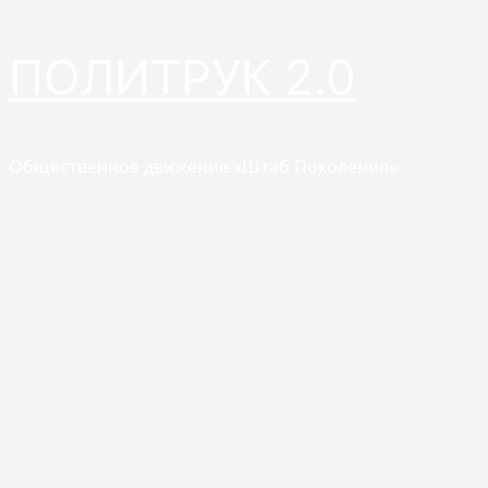
Перейти
ПОЛИТРУК 2.0
к
содержимому
Общественное движение «Штаб Поколения»