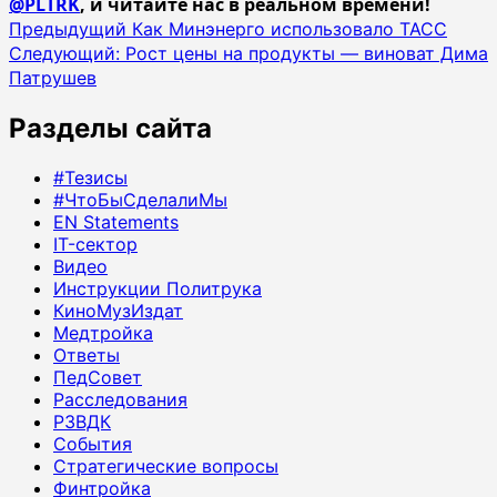
@PLTRK
, и читайте нас в реальном времени!
Навигация
Предыдущий
Как Минэнерго использовало ТАСС
Следующий:
Рост цены на продукты — виноват Дима
записи
Патрушев
Разделы сайта
#Тезисы
#ЧтоБыСделалиМы
EN Statements
IT-сектор
Видео
Инструкции Политрука
КиноМузИздат
Медтройка
Ответы
ПедСовет
Расследования
РЗВДК
События
Стратегические вопросы
Финтройка