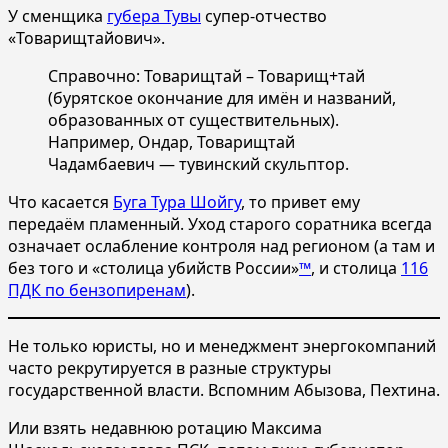
У сменщика
губера Тувы
супер-отчество
«Товарищтайович».
Справочно: Товарищтай – Товарищ+тай
(бурятское окончание для имён и названий,
образованных от существительных).
Например, Ондар, Товарищтай
Чадамбаевич — тувинский скульптор.
Что касается
Буга Тура Шойгу
, то привет ему
передаём пламенный. Уход старого соратника всегда
означает ослабление контроля над регионом (а там и
без того и «столица убийств России»
™
, и столица
116
ПДК по бензопиренам
).
Не только юристы, но и менеджмент энергокомпаний
часто рекрутируется в разные структуры
государственной власти. Вспомним Абызова, Пехтина.
Или взять недавнюю ротацию Максима