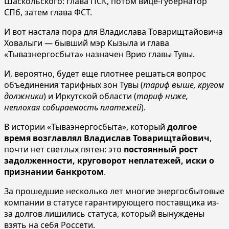
Шаскольского: глава ПСК, потом вице-губернатор
СПб, затем глава ФСТ.
И вот настала пора для Владислава Товарищтайовича
Ховалыги — бывший мэр Кызыла и глава
«Тываэнергосбыта» назначен Врио главы Тувы.
И, вероятно, будет еще плотнее решаться вопрос
объединения тарифных зон Тувы (
тариф выше, кругом
должники
) и Иркутской области (
тариф ниже,
неплохая собираемость платежей
).
В истории «Тываэнергосбыта», который
долгое
время возглавлял Владислав Товарищтайович
,
почти нет светлых пятен: это
постоянный рост
задолженности, круговорот неплатежей, иски о
признании банкротом
.
За прошедшие несколько лет многие энергосбытовые
компании в статусе гарантирующего поставщика из-
за долгов лишились статуса, который вынуждены
взять на себя Россети.