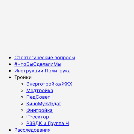
Основное
Стратегические вопросы
меню
#ЧтоБыСделалиМы
Инструкции Политрука
Тройки
Энерготройка/ЖКХ
Медтройка
ПедСовет
КиноМузИздат
Финтройка
IT-сектор
РЗВДК и Группа Ч
Расследования