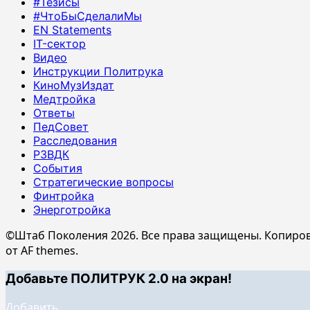
#Тезисы
#ЧтоБыСделалиМы
EN Statements
IT-сектор
Видео
Инструкции Политрука
КиноМузИздат
Медтройка
Ответы
ПедСовет
Расследования
РЗВДК
События
Стратегические вопросы
Финтройка
Энерготройка
©Штаб Поколения 2026. Все права защищены. Копиров
от AF themes.
Добавьте ПОЛИТРУК 2.0 на экран!
Добавить