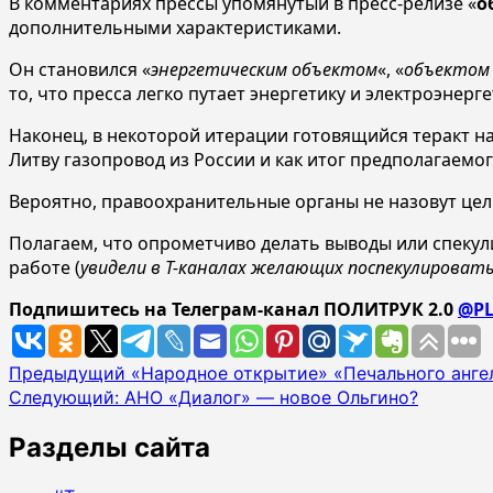
В комментариях прессы упомянутый в пресс-релизе «
о
дополнительными характеристиками.
Он становился «
энергетическим объектом
«, «
объектом
то, что пресса легко путает энергетику и электроэнерге
Наконец, в некоторой итерации готовящийся теракт н
Литву газопровод из России и как итог предполагаемог
Вероятно, правоохранительные органы не назовут цел
Полагаем, что опрометчиво делать выводы или спеку
работе (
увидели в Т-каналах желающих поспекулироват
Подпишитесь на Телеграм-канал ПОЛИТРУК 2.0
@PL
Навигация
Предыдущий
«Народное открытие» «Печального анге
Следующий:
АНО «Диалог» — новое Ольгино?
записи
Разделы сайта