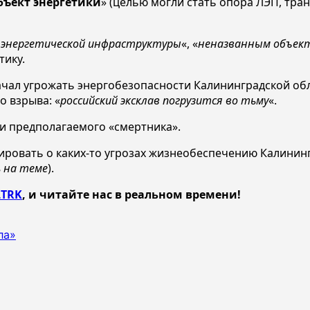
бъект энергетики
» (целью могли стать опора ЛЭП, тр
 энергетической инфраструктуры
«, «
неназванным объе
тику.
ачал угрожать энергобезопасности Калининградской об
о взрыва: «
российский эксклав погрузится во тьму
«.
и предполагаемого «смертника».
лировать о каких-то угрозах жизнеобеспечению Калини
ь на теме
).
TRK
, и читайте нас в реальном времени!
ла»