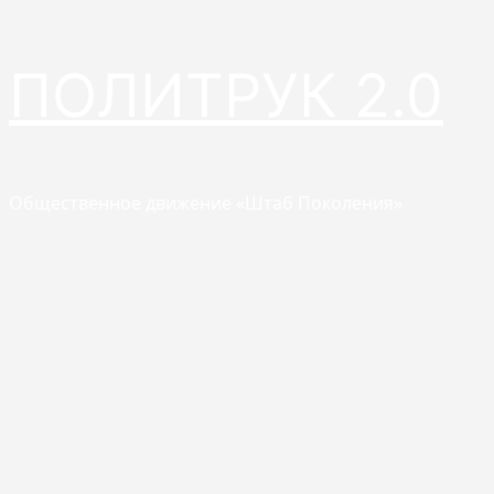
Перейти
ПОЛИТРУК 2.0
к
содержимому
Общественное движение «Штаб Поколения»