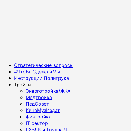
Основное
Стратегические вопросы
меню
#ЧтоБыСделалиМы
Инструкции Политрука
Тройки
Энерготройка/ЖКХ
Медтройка
ПедСовет
КиноМузИздат
Финтройка
IT-сектор
РЗВДК и Группа Ч