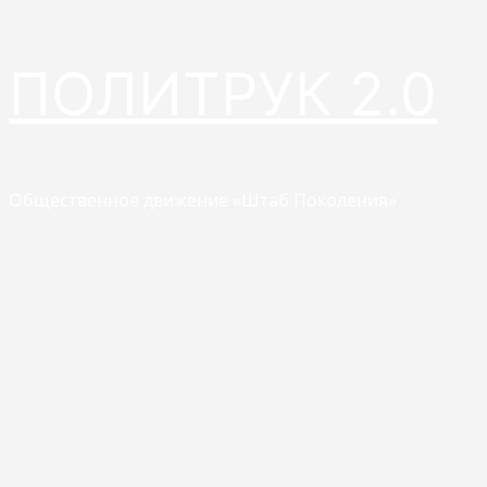
Перейти
ПОЛИТРУК 2.0
к
содержимому
Общественное движение «Штаб Поколения»