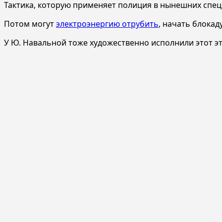
Тактика, которую применяет полиция в нынешних спецо
Потом могут
электроэнергию отрубить
, начать блокад
У Ю. Навальной тоже художественно исполнили этот эт