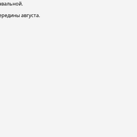
авальной.
ередины августа.