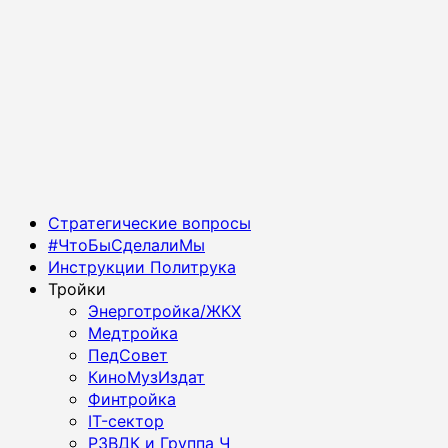
Основное
Стратегические вопросы
меню
#ЧтоБыСделалиМы
Инструкции Политрука
Тройки
Энерготройка/ЖКХ
Медтройка
ПедСовет
КиноМузИздат
Финтройка
IT-сектор
РЗВДК и Группа Ч