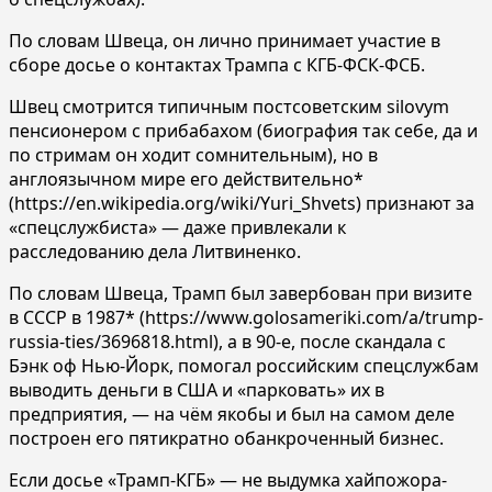
По словам Швеца, он лично принимает участие в
сборе досье о контактах Трампа с КГБ-ФСК-ФСБ.
Швец смотрится типичным постсоветским silovym
пенсионером с прибабахом (биография так себе, да и
по стримам он ходит сомнительным), но в
англоязычном мире его действительно*
(https://en.wikipedia.org/wiki/Yuri_Shvets) признают за
«спецслужбиста» — даже привлекали к
расследованию дела Литвиненко.
По словам Швеца, Трамп был завербован при визите
в СССР в 1987* (https://www.golosameriki.com/a/trump-
russia-ties/3696818.html), а в 90-е, после скандала с
Бэнк оф Нью-Йорк, помогал российским спецслужбам
выводить деньги в США и «парковать» их в
предприятия, — на чём якобы и был на самом деле
построен его пятикратно обанкроченный бизнес.
Если досье «Трамп-КГБ» — не выдумка хайпожора-