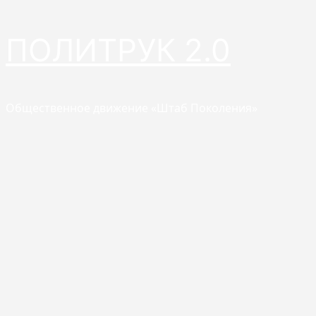
Перейти
ПОЛИТРУК 2.0
к
содержимому
Общественное движение «Штаб Поколения»