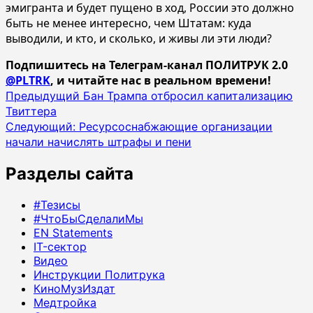
эмигранта и будет пущено в ход, России это должно
быть не менее интересно, чем Штатам: куда
выводили, и кто, и сколько, и живы ли эти люди?
Подпишитесь на Телеграм-канал ПОЛИТРУК 2.0
@PLTRK
, и читайте нас в реальном времени!
Навигация
Предыдущий
Бан Трампа отбросил капитализацию
Твиттера
записи
Следующий:
Ресурсоснабжающие организации
начали начислять штрафы и пени
Разделы сайта
#Тезисы
#ЧтоБыСделалиМы
EN Statements
IT-сектор
Видео
Инструкции Политрука
КиноМузИздат
Медтройка