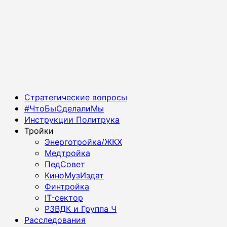
Основное
Стратегические вопросы
меню
#ЧтоБыСделалиМы
Инструкции Политрука
Тройки
Энерготройка/ЖКХ
Медтройка
ПедСовет
КиноМузИздат
Финтройка
IT-сектор
РЗВДК и Группа Ч
Расследования