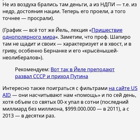
Не из воздуха брались там деньги, а из НДПИ — т.е. из
недр, достояния нации. Теперь его проели, а того
точнее — просрали).
(График — всё тот же Йель, лекция «
Пришествие
однополярного мира
«. Заметим, что проф. Шапиро
там не щадит и своих — характеризует и в хвост, и в
гриву, особенно Бернанке и его «крысёнышей-
неолибералов»).
Рекомендуем:
Вот так в Йеле преподают
развал СССР и приход Путина
Интересно также поиграться с фильтрами
на сайте US
AID
— они насчитывают нам «помощь» и по сей день,
хотя объем со святых 00-х упал в сотни (последний
миллиард без миллиона, $999.000.000 — в 2011), а с
2013 — в десятки раз.