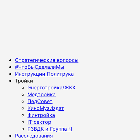
Основное
Стратегические вопросы
меню
#ЧтоБыСделалиМы
Инструкции Политрука
Тройки
Энерготройка/ЖКХ
Медтройка
ПедСовет
КиноМузИздат
Финтройка
IT-сектор
РЗВДК и Группа Ч
Расследования