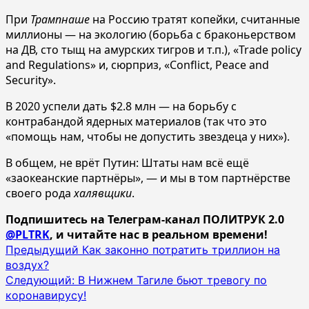
При
Трампнаше
на Россию тратят копейки, считанные
миллионы — на экологию (борьба с браконьерством
на ДВ, сто тыщ на амурских тигров и т.п.), «Trade policy
and Regulations» и, сюрприз, «Conflict, Peace and
Security».
В 2020 успели дать $2.8 млн — на борьбу с
контрабандой ядерных материалов (так что это
«помощь нам, чтобы не допустить звездеца у них»).
В общем, не врёт Путин: Штаты нам всё ещё
«заокеанские партнёры», — и мы в том партнёрстве
своего рода
халявщики
.
Подпишитесь на Телеграм-канал ПОЛИТРУК 2.0
@PLTRK
, и читайте нас в реальном времени!
Навигация
Предыдущий
Как законно потратить триллион на
воздух?
записи
Следующий:
В Нижнем Тагиле бьют тревогу по
коронавирусу!