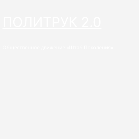
Перейти
ПОЛИТРУК 2.0
к
содержимому
Общественное движение «Штаб Поколения»