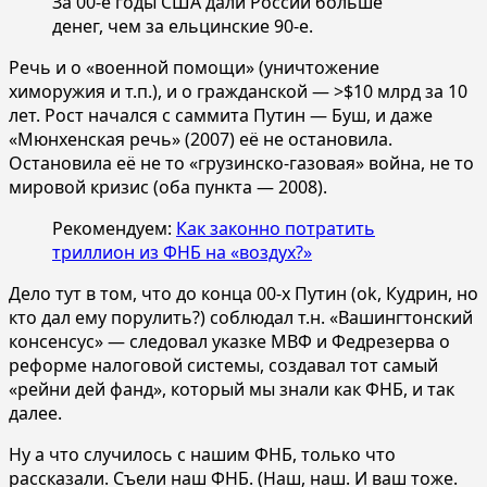
За 00-е годы США дали России больше
денег, чем за ельцинские 90-е.
Речь и о «военной помощи» (уничтожение
химоружия и т.п.), и о гражданской — >$10 млрд за 10
лет. Рост начался с саммита Путин — Буш, и даже
«Мюнхенская речь» (2007) её не остановила.
Остановила её не то «грузинско-газовая» война, не то
мировой кризис (оба пункта — 2008).
Рекомендуем:
Как законно потратить
триллион из ФНБ на «воздух?»
Дело тут в том, что до конца 00-х Путин (ok, Кудрин, но
кто дал ему порулить?) соблюдал т.н. «Вашингтонский
консенсус» — следовал указке МВФ и Федрезерва о
реформе налоговой системы, создавал тот самый
«рейни дей фанд», который мы знали как ФНБ, и так
далее.
Ну а что случилось с нашим ФНБ, только что
рассказали. Съели наш ФНБ. (Наш, наш. И ваш тоже.