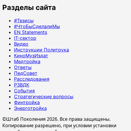
Разделы сайта
#Тезисы
#ЧтоБыСделалиМы
EN Statements
IT-сектор
Видео
Инструкции Политрука
КиноМузИздат
Медтройка
Ответы
ПедСовет
Расследования
РЗВДК
События
Стратегические вопросы
Финтройка
Энерготройка
©Штаб Поколения 2026. Все права защищены.
Копирование разрешено, при условии установки