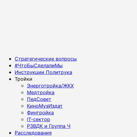
Основное
Стратегические вопросы
меню
#ЧтоБыСделалиМы
Инструкции Политрука
Тройки
Энерготройка/ЖКХ
Медтройка
ПедСовет
КиноМузИздат
Финтройка
IT-сектор
РЗВДК и Группа Ч
Расследования