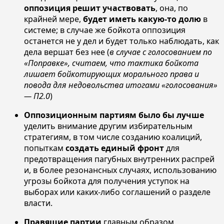
оппозиция решит участвовать
, она, по
крайней мере,
будет иметь какую-то долю
в
системе; в случае же бойкота оппозиция
останется не у дел и будет только наблюдать, как
дела вершат без нее (
в случае с голосованием по
«Поправке», считаем, что тактика бойкота
лишает бойкотирующих морального права и
повода для недовольства итогами «голосования»
— П2.0
)
Оппозиционным партиям было бы лучше
уделить внимание другим избирательным
стратегиям, в том числе созданию коалиций,
попыткам
создать единый фронт
для
предотвращения пагубных внутренних распрей
и, в более резонансных случаях, использованию
угрозы бойкота для получения уступок на
выборах или каких-либо соглашений о разделе
власти.
Правящие партии
главным образом