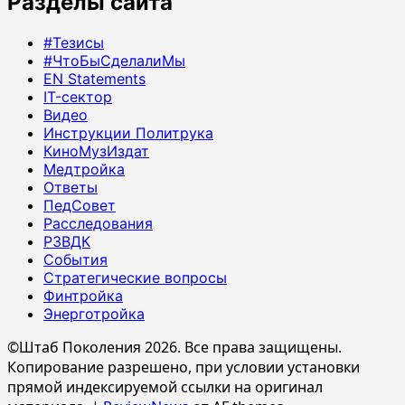
Разделы сайта
#Тезисы
#ЧтоБыСделалиМы
EN Statements
IT-сектор
Видео
Инструкции Политрука
КиноМузИздат
Медтройка
Ответы
ПедСовет
Расследования
РЗВДК
События
Стратегические вопросы
Финтройка
Энерготройка
©Штаб Поколения 2026. Все права защищены.
Копирование разрешено, при условии установки
прямой индексируемой ссылки на оригинал