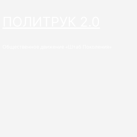
Перейти
ПОЛИТРУК 2.0
к
содержимому
Общественное движение «Штаб Поколения»