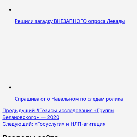
Решили загадку ВНЕЗАПНОГО опроса Левады
Спрашивают о Навальном по следам ролика
Навигация
Предыдущий
#Тезисы исследования «Группы
Белановского» — 2020
записи
Следующий:
«Госуслуги» и НЛП-агитация