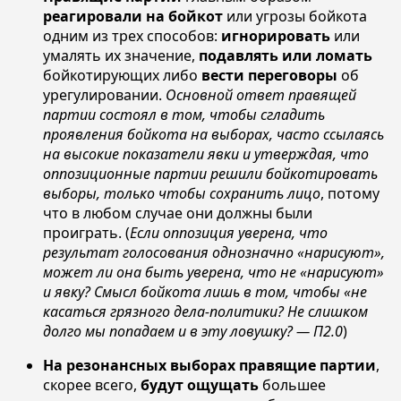
реагировали на бойкот
или угрозы бойкота
одним из трех способов:
игнорировать
или
умалять их значение,
подавлять или ломать
бойкотирующих либо
вести переговоры
об
урегулировании.
Основной ответ правящей
партии состоял в том, чтобы сгладить
проявления бойкота на выборах, часто ссылаясь
на высокие показатели явки и утверждая, что
оппозиционные партии решили бойкотировать
выборы, только чтобы сохранить лицо
, потому
что в любом случае они должны были
проиграть. (
Если оппозиция уверена, что
результат голосования однозначно «нарисуют»,
может ли она быть уверена, что не «нарисуют»
и явку? Смысл бойкота лишь в том, чтобы «не
касаться грязного дела-политики? Не слишком
долго мы попадаем и в эту ловушку? — П2.0
)
На резонансных выборах правящие партии
,
скорее всего,
будут ощущать
большее