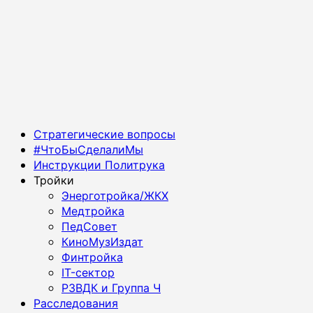
Основное
Стратегические вопросы
меню
#ЧтоБыСделалиМы
Инструкции Политрука
Тройки
Энерготройка/ЖКХ
Медтройка
ПедСовет
КиноМузИздат
Финтройка
IT-сектор
РЗВДК и Группа Ч
Расследования