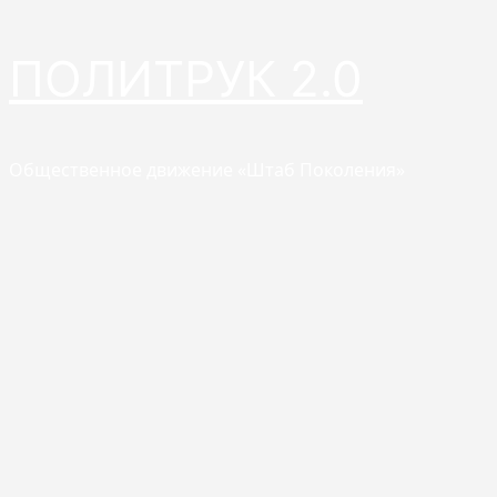
Перейти
ПОЛИТРУК 2.0
к
содержимому
Общественное движение «Штаб Поколения»