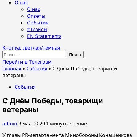
О нас
О нас
Ответы
События
#Тезисы
EN Statements
Кнопка: светлая/темная
Найти:
Перейти в Телеграм
Главная
»
События
»
С Днём Победы, товарищи
ветераны
События
С Днём Победы, товарищи
ветераны
admin
9 мая, 2020
1 минуты чтение
У главы PR-департамента Минобороны Конашенкова