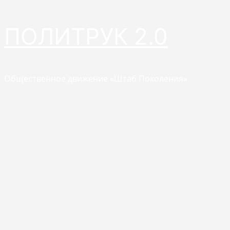
Перейти
ПОЛИТРУК 2.0
к
содержимому
Общественное движение «Штаб Поколения»