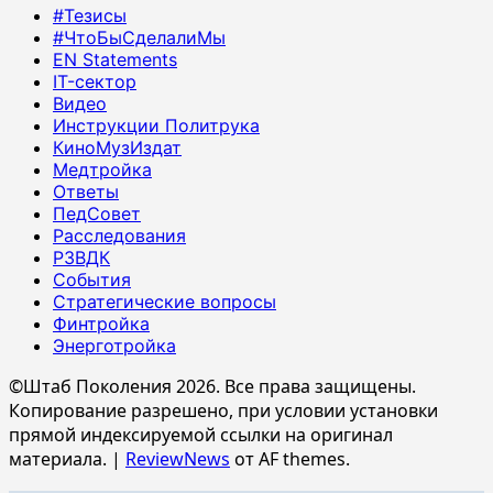
#Тезисы
#ЧтоБыСделалиМы
EN Statements
IT-сектор
Видео
Инструкции Политрука
КиноМузИздат
Медтройка
Ответы
ПедСовет
Расследования
РЗВДК
События
Стратегические вопросы
Финтройка
Энерготройка
©Штаб Поколения 2026. Все права защищены.
Копирование разрешено, при условии установки
прямой индексируемой ссылки на оригинал
материала.
|
ReviewNews
от AF themes.