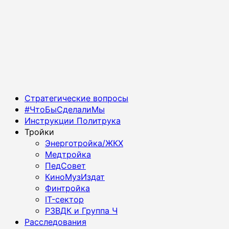
Основное
Стратегические вопросы
меню
#ЧтоБыСделалиМы
Инструкции Политрука
Тройки
Энерготройка/ЖКХ
Медтройка
ПедСовет
КиноМузИздат
Финтройка
IT-сектор
РЗВДК и Группа Ч
Расследования