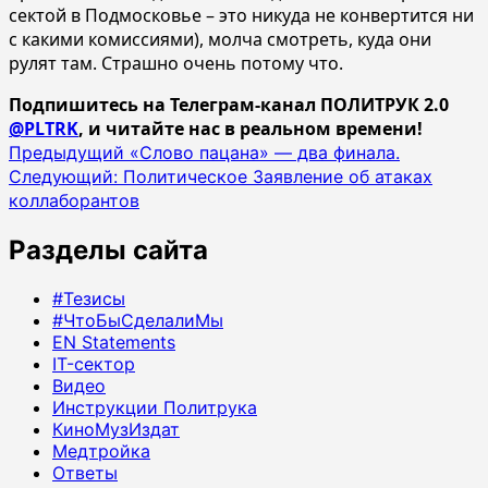
сектой в Подмосковье – это никуда не конвертится ни
с какими комиссиями), молча смотреть, куда они
рулят там. Страшно очень потому что.
Подпишитесь на Телеграм-канал ПОЛИТРУК 2.0
@PLTRK
, и читайте нас в реальном времени!
Навигация
Предыдущий
«Слово пацана» — два финала.
Следующий:
Политическое Заявление об атаках
записи
коллаборантов
Разделы сайта
#Тезисы
#ЧтоБыСделалиМы
EN Statements
IT-сектор
Видео
Инструкции Политрука
КиноМузИздат
Медтройка
Ответы