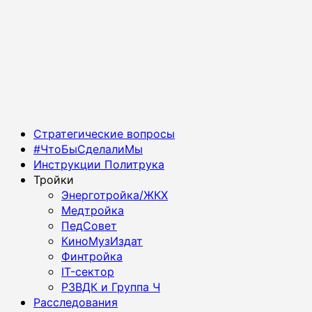
Основное
Стратегические вопросы
меню
#ЧтоБыСделалиМы
Инструкции Политрука
Тройки
Энерготройка/ЖКХ
Медтройка
ПедСовет
КиноМузИздат
Финтройка
IT-сектор
РЗВДК и Группа Ч
Расследования