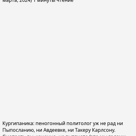
Кургипаника: пеногонный политолог уж не рад ни
Пыпосланию, ни Авдеевке, ни Такеру Карлсону.