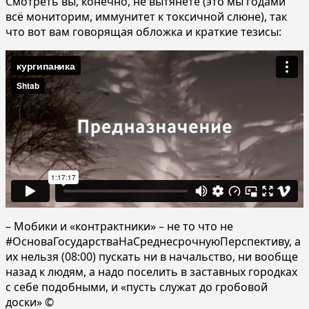
Смотреть вы, конечно, не вытянете (это мы годами
всё мониторим, иммунитет к токсичной слюне), так
что вот вам говорящая обложка и краткие тезисы:
– Мобики и «контрактники» – не то что не
#ОсноваГосударстваНаСреднесрочнуюПерспективу, а
их нельзя (08:00) пускать ни в начальство, ни вообще
назад к людям, а надо поселить в заставных городках
с себе подобными, и «пусть служат до гробовой
доски» ©