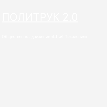
Перейти
ПОЛИТРУК 2.0
к
содержимому
Общественное движение «Штаб Поколения»