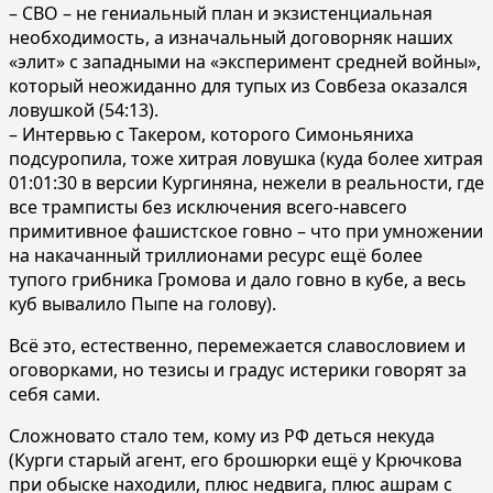
– СВО – не гениальный план и экзистенциальная
необходимость, а изначальный договорняк наших
«элит» с западными на «эксперимент средней войны»,
который неожиданно для тупых из Совбеза оказался
ловушкой (54:13).
– Интервью с Такером, которого Симоньяниха
подсуропила, тоже хитрая ловушка (куда более хитрая
01:01:30 в версии Кургиняна, нежели в реальности, где
все трамписты без исключения всего-навсего
примитивное фашистское говно – что при умножении
на накачанный триллионами ресурс ещё более
тупого грибника Громова и дало говно в кубе, а весь
куб вывалило Пыпе на голову).
Всё это, естественно, перемежается славословием и
оговорками, но тезисы и градус истерики говорят за
себя сами.
Сложновато стало тем, кому из РФ деться некуда
(Курги старый агент, его брошюрки ещё у Крючкова
при обыске находили, плюс недвига, плюс ашрам с