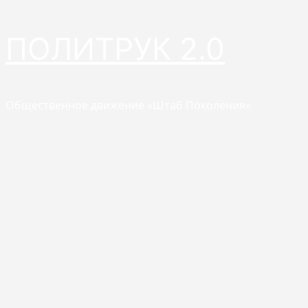
Перейти
ПОЛИТРУК 2.0
к
содержимому
Общественное движение «Штаб Поколения»