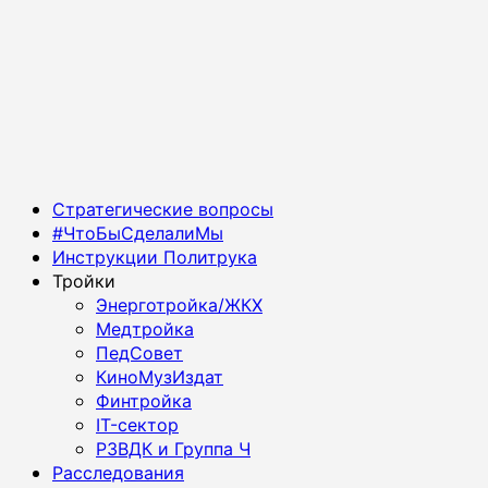
Основное
Стратегические вопросы
меню
#ЧтоБыСделалиМы
Инструкции Политрука
Тройки
Энерготройка/ЖКХ
Медтройка
ПедСовет
КиноМузИздат
Финтройка
IT-сектор
РЗВДК и Группа Ч
Расследования