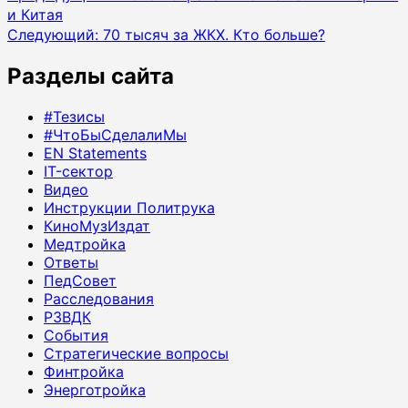
и Китая
записи
Следующий:
70 тысяч за ЖКХ. Кто больше?
Разделы сайта
#Тезисы
#ЧтоБыСделалиМы
EN Statements
IT-сектор
Видео
Инструкции Политрука
КиноМузИздат
Медтройка
Ответы
ПедСовет
Расследования
РЗВДК
События
Стратегические вопросы
Финтройка
Энерготройка