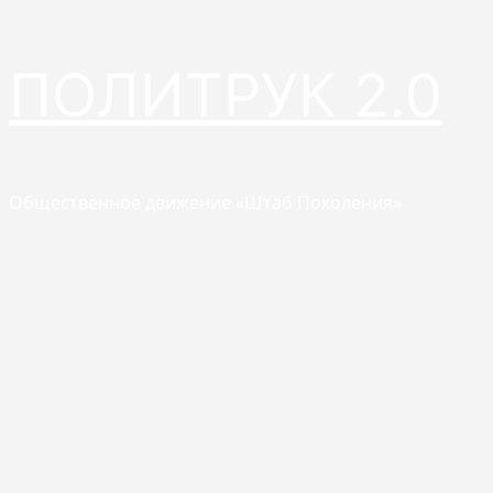
Перейти
ПОЛИТРУК 2.0
к
содержимому
Общественное движение «Штаб Поколения»