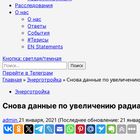
Расследования
О нас
О нас
Ответы
События
#Тезисы
EN Statements
Кнопка: светлая/темная
Найти:
Перейти в Телеграм
Главная
»
Энерготройка
»
Cнова данные по увеличени
Энерготройка
Cнова данные по увеличению ради
admin
21 января, 2021 (Последнее обновление: 21 янва