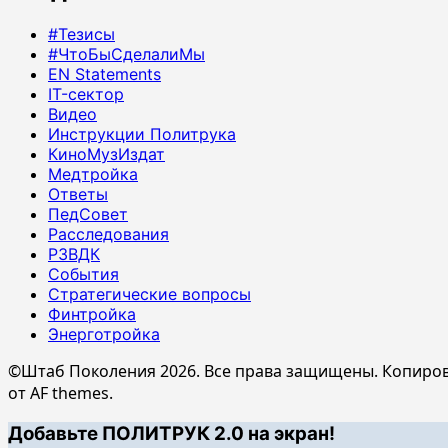
#Тезисы
#ЧтоБыСделалиМы
EN Statements
IT-сектор
Видео
Инструкции Политрука
КиноМузИздат
Медтройка
Ответы
ПедСовет
Расследования
РЗВДК
События
Стратегические вопросы
Финтройка
Энерготройка
©Штаб Поколения 2026. Все права защищены. Копиров
от AF themes.
Добавьте ПОЛИТРУК 2.0 на экран!