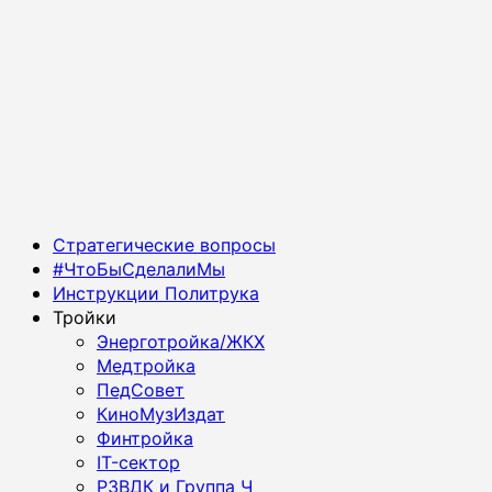
Основное
Стратегические вопросы
меню
#ЧтоБыСделалиМы
Инструкции Политрука
Тройки
Энерготройка/ЖКХ
Медтройка
ПедСовет
КиноМузИздат
Финтройка
IT-сектор
РЗВДК и Группа Ч