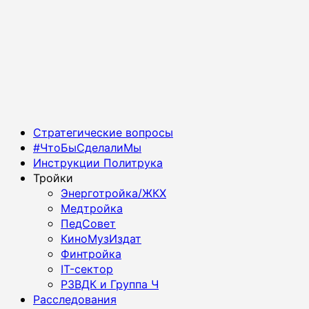
Основное
Стратегические вопросы
меню
#ЧтоБыСделалиМы
Инструкции Политрука
Тройки
Энерготройка/ЖКХ
Медтройка
ПедСовет
КиноМузИздат
Финтройка
IT-сектор
РЗВДК и Группа Ч
Расследования