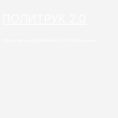
Перейти
ПОЛИТРУК 2.0
к
содержимому
Общественное движение «Штаб Поколения»