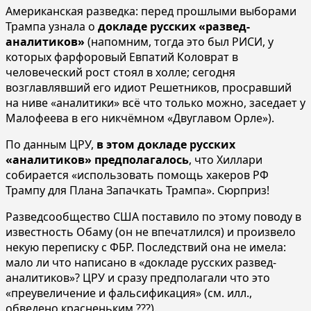
Американская разведка: перед прошлыми выборами
Трампа узнала о
докладе русских «развед-
аналитиков»
(напомним, тогда это был РИСИ, у
которых фарфоровый Евпатий Коловрат в
человеческий рост стоял в холле; сегодня
возглавлявший его идиот Решетников, просравший
на ниве «аналитики» всё что только можно, заседает у
Малофеева в его никчёмном «Двуглавом Орле»).
По данным ЦРУ,
в этом докладе русских
«аналитиков» предполагалось
, что Хиллари
собирается «использовать помощь хакеров РФ
Трампу для Плана Запачкать Трампа». Сюрприз!
Разведсообщество США поставило по этому поводу в
известность Обаму (он не впечатлился) и произвело
некую переписку с ФБР. Последствий она не имела:
мало ли что написано в «докладе русских развед-
аналитиков»? ЦРУ и сразу предполагали что это
«преувеличение и фальсификация» (см. илл.,
обведено красненьким ???).