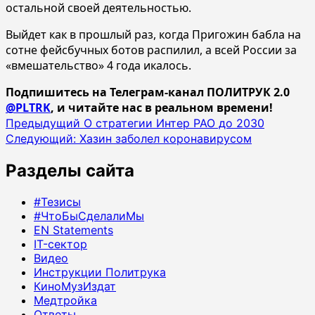
остальной своей деятельностью.
Выйдет как в прошлый раз, когда Пригожин бабла на
сотне фейсбучных ботов распилил, а всей России за
«вмешательство» 4 года икалось.
Подпишитесь на Телеграм-канал ПОЛИТРУК 2.0
@PLTRK
, и читайте нас в реальном времени!
Навигация
Предыдущий
О стратегии Интер РАО до 2030
Следующий:
Хазин заболел коронавирусом
записи
Разделы сайта
#Тезисы
#ЧтоБыСделалиМы
EN Statements
IT-сектор
Видео
Инструкции Политрука
КиноМузИздат
Медтройка
Ответы