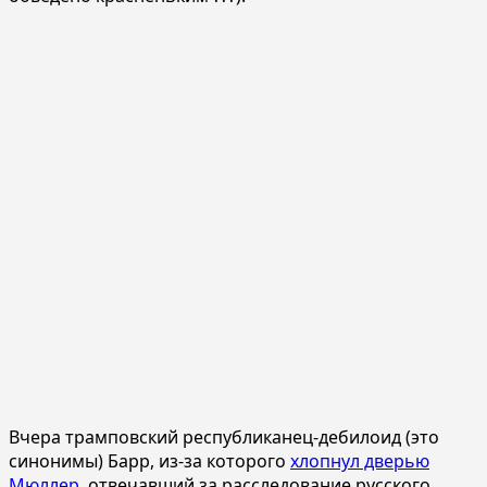
Вчера трамповский республиканец-дебилоид (это
синонимы) Барр, из-за которого
хлопнул дверью
Мюллер
, отвечавший за расследование русского