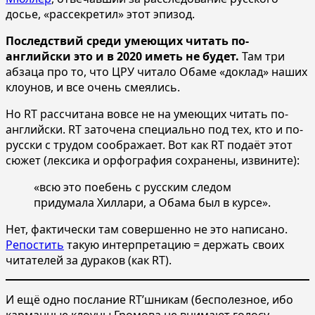
досье, «рассекретил» этот эпизод.
Последствий среди умеющих читать по-
английски это и в 2020 иметь не будет.
Там три
абзаца про то, что ЦРУ читало Обаме «доклад» наших
клоунов, и все очень смеялись.
Но RT рассчитана вовсе не на умеющих читать по-
английски. RT заточена специально под тех, кто и по-
русски с трудом соображает. Вот как RT подаёт этот
сюжет (лексика и орфография сохранены, извините):
«всю это поебень с русским следом
придумала Хиллари, а Обама был в курсе».
Нет, фактически там совершенно не это написано.
Репостить
такую интерпретацию = держать своих
читателей за дураков (как RT).
И ещё одно послание RT’шникам (бесполезное, ибо
карманные клоуны Громова не внимают голосу